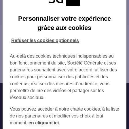
TREILLIERES 39 RUE DE LA MAIRIE
Les distributeurs/automates dans les villes à
INTERMARCHE CHAPELLE/ERDRE
proximité
CARQUEFOU 22 PL ARISTIDE BRIAND
Personnaliser votre expérience
CARQUEFOU 13 PL SAINT PIERRE
CARQUEFOU
grâce aux cookies
LA CHAPELLE ERDRE
LA CHAPELLE-SUR-ERDRE
Vous êtes ici : Accueil
LA CHAPELLE ERDRE
ORVAULT
Trouver une agence bancaire
Refuser les cookies optionnels
LA CHAPELLE SUR ERDRE 30 RUE OLIVIE
Distributeurs/automates
NOZAY 3 PL DE L EGLISE
Loire-Atlantique
Au-delà des cookies techniques indispensables au
NANTES 461 ROUTE DE SAINT JOSEPH
Nort sur Erdre
bon fonctionnement du site, Société Générale et ses
THOUARE SUR LOIRE 1 PL DE LA REPUBL
Distributeur/automate NORT SUR ERDRE 6 RUE DU GAL
partenaires souhaitent avec votre accord, utiliser des
BLAIN 2 AV DE SORTAIS
LECLERC
cookies pour personnaliser des publicités et des
ORVAULT 6 PROMENADE DE L EUROPE
contenus, réaliser des mesures d’audience, vous
SAUTRON 42 RUE DE BRETAGNE
permettre de lire des vidéos et partager sur les
Nos engagements
Nous contacter
réseaux sociaux.
Particuliers
Autres sites SG
Vous pouvez accéder à notre charte cookies, à la liste
Professionnels
de nos partenaires et modifier vos choix à tout
moment,
en cliquant ici
.
Entreprises