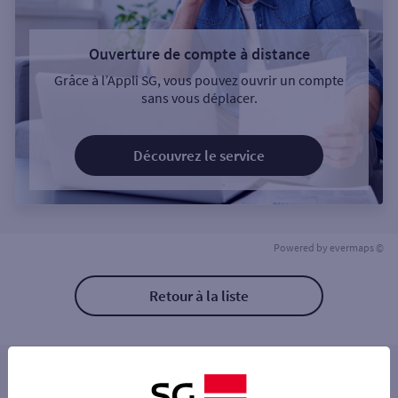
Ouverture de compte à distance
Grâce à l’Appli SG, vous pouvez ouvrir un compte
sans vous déplacer.
Découvrez le service
Powered by
evermaps ©
Retour à la liste
Les distributeurs/automates à proximité