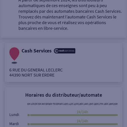
automatiques de ces enseignes sont peu à peu
Un service
remplacés par des automates bancaires Cash Services.
Trouvez dès maintenant l’automate Cash Services le
plus proche de vous et réalisez vos opérations
bancaires en libre-service.
Cash Services
Autour de moi
ou
6 RUE DU GENERAL LECLERC
44390
NORT SUR ERDRE
Ville / Code postal
Horaires du distributeur/automate
Rue
0H
1H
2H
3H
4H
5H
6H
7H
8H
9H
10H
11H
12H
13H
14H
15H
16H
17H
18H
19H
20H
21H
22
24/24h
Lundi
24/24h
Mardi