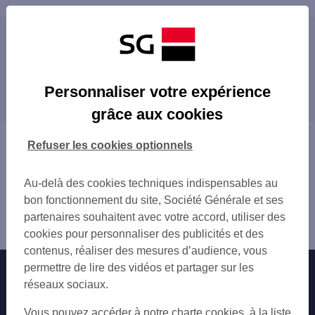
Les distributeurs/automates à proximité
NIMES COURBET
Les distributeurs/automates dans les villes à
NIMES 15-17 BD VICTOR HUGO
Personnaliser votre expérience
proximité
NIMES MAISON CARREE
grâce aux cookies
NIMES 1 PL QUESTEL
VAUVERT
GARE SNCF NIMES
SAINT-GILLES
Vous êtes ici : Accueil
Refuser les cookies optionnels
NIMES 84 B AV JEAN JAURES
LUNEL
Trouver une agence bancaire
NIMES RUE SAN LUCAR
Distributeurs/automates
NIMES MAS VERDIER
Au-delà des cookies techniques indispensables au
Gard
NIMES VILLE ACTIVE
bon fonctionnement du site, Société Générale et ses
Nîmes
NIMES 51 ROUTE DE ROUQUAIROL
partenaires souhaitent avec votre accord, utiliser des
Distributeur/automate NIMES COURBET
CHU NIMES-CAREMEAU
cookies pour personnaliser des publicités et des
ECOLE POLICE DE NIMES
contenus, réaliser des mesures d’audience, vous
CAVEIRAC 1 RUE DES ROLLIERS
permettre de lire des vidéos et partager sur les
Nos engagements
Nous contacter
TOTAL MARGUERITTES NORD
réseaux sociaux.
UZES 903 ROUTE DE NIMES
Particuliers
Autres sites SG
Vous pouvez accéder à notre charte cookies, à la liste