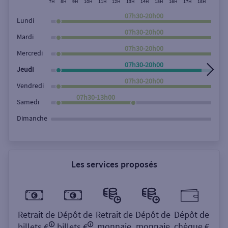
7H
8H
9H
10H
11H
12H
13H
14H
15H
16H
17H
18H
19H
Rechercher
07h30-20h00
Lundi
07h30-20h00
Mardi
07h30-20h00
Mercredi
07h30-20h00
Jeudi
07h30-20h00
Vendredi
07h30-13h00
Samedi
Dimanche
Les services proposés
Retrait de
Dépôt de
Retrait de
Dépôt de
Dépôt de
monnaie
monnaie
chèque €
billets €
billets €