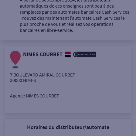
automatiques de ces enseignes sont peu à peu
Un service
remplacés par des automates bancaires Cash Services.
Trouvez dès maintenant l’automate Cash Services le
plus proche de vous et réalisez vos opérations
bancaires en libre-service.
NIMES COURBET
Autour de moi
ou
7 BOULEVARD AMIRAL COURBET
30000
NIMES
Ville / Code postal
Agence NIMES COURBET
Rue
Horaires du distributeur/automate