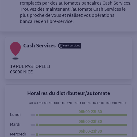
Un service
remplacés par des automates bancaires Cash Services.
Trouvez dès maintenant l’automate Cash Services le
plus proche de vous et réalisez vos opérations
bancaires en libre-service.
Cash Services
Autour de moi
ou
19 RUE PASTORELLI
06000
NICE
Ville / Code postal
Horaires du distributeur/automate
Rue
5H
6H
7H
8H
9H
10H
11H
12H
13H
14H
15H
16H
17H
18H
19H
20H
21H
22H
06h00-23h30
Lundi
06h00-23h30
Mardi
Rechercher
06h00-23h30
Mercredi