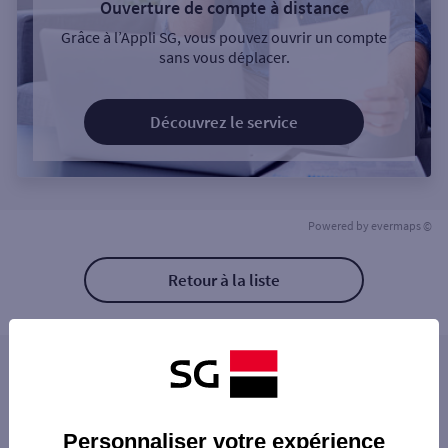
Ouverture de compte à distance
Grâce à l’Appli SG, vous pouvez ouvrir un compte
sans vous déplacer.
Découvrez le service
Powered by
evermaps ©
Retour à la liste
Les distributeurs/automates à proximité
NICE CAI
Les distributeurs/automates dans les villes à
NICE ESPACE PRO
Personnaliser votre expérience