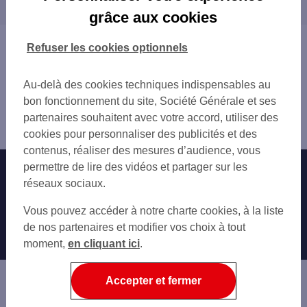
proximité
NICE JEAN MEDECIN
grâce aux cookies
NICE 29 AV J MEDECIN
LA TRINITÉ
NICE 21 RUE ALEXANDRE MARI
SAINT-LAURENT-DU-VAR
Vous êtes ici : Accueil
Refuser les cookies optionnels
NICE 2 BD VICTOR HUGO
CAGNES-SUR-MER
Trouver une agence bancaire
NICE GARIBALDI
CARROS
Distributeurs/automates
SNEB NICE
Au-delà des cookies techniques indispensables au
VILLENEUVE-LOUBET
Alpes-Maritimes
SNEB NICE2
bon fonctionnement du site, Société Générale et ses
BEAUSOLEIL
Nice
NICE 21 RUE DE LA BUFFA
partenaires souhaitent avec votre accord, utiliser des
VENCE
Distributeur/automate NICE 19 RUE PASTORELLI
NICE MUSICIENS
cookies pour personnaliser des publicités et des
BIOT
NICE 27 AV MALAUSSENA
contenus, réaliser des mesures d’audience, vous
ROQUEBRUNE-CAP-MARTIN
NICE LE PORT
permettre de lire des vidéos et partager sur les
Nos engagements
Nous contacter
ANTIBES
NICE 1 PL DE L ILE DE BEAUTE
réseaux sociaux.
MENTON
NICE 35 RUE BARBERIS
Particuliers
VALLAURIS
Autres sites SG
Vous pouvez accéder à notre charte cookies, à la liste
NICE MALAUSSENA
LE CANNET
Professionnels
de nos partenaires et modifier vos choix à tout
NICE 28 BD JOSEPH GARNIER
moment,
en cliquant ici
.
NICE CIMIEZ RIVIERA
Entreprises
NICE 45 PROMENADE DES ANGLAIS
Associations
Accepter et fermer
Banque privée