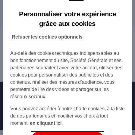
NANTES 19 RUE DE STRASBOURG
Les distributeurs/automates dans les villes à
NANTES BOUFFAY
Personnaliser votre expérience
proximité
GARE SNCF NANTES NORD
grâce aux cookies
NANTES 10 PL ROYALE
REZÉ
NANTES
SAINT-SÉBASTIEN-SUR-LOIRE
Vous êtes ici : Accueil
Refuser les cookies optionnels
NANTES ROYALE
SAINTE-LUCE-SUR-LOIRE
Trouver une agence bancaire
NANTES CHAMP DE MARS
SAINT-HERBLAIN
Distributeurs/automates
NANTES VIARME TALENSAC
Au-delà des cookies techniques indispensables au
BOUGUENAIS
Loire-Atlantique
GARE SNCF NANTES SUD
bon fonctionnement du site, Société Générale et ses
ORVAULT
Nantes
NANTES DELORME
partenaires souhaitent avec votre accord, utiliser des
VERTOU
Distributeur/automate NANTES 3 PL SAINT PIERRE
NANTES DELORME
cookies pour personnaliser des publicités et des
LA CHAPELLE-SUR-ERDRE
GARE SNCF NANTES NORD
contenus, réaliser des mesures d’audience, vous
CARQUEFOU
NANTES 26 MAIL PABLO PICASSO
permettre de lire des vidéos et partager sur les
Nos engagements
Nous contacter
COUËRON
NANTES REPUBLIQUE
réseaux sociaux.
NANTES LES NEFS
Particuliers
Autres sites SG
Vous pouvez accéder à notre charte cookies, à la liste
NANTES IMM LE CINQ 5 PL ANATOLE FRA
Professionnels
de nos partenaires et modifier vos choix à tout
NANTES 2 BD HENRY ORRION
moment,
en cliquant ici
.
NANTES 5 BD VICTOR HUGO
Entreprises
SUPER U NANTES DALBY