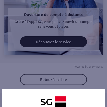
Ouverture de compte à distance
Grâce à l’Appli SG, vous pouvez ouvrir un compte
sans vous déplacer.
Découvrez le service
Powered by
evermaps ©
Retour à la liste
Les distributeurs/automates à proximité