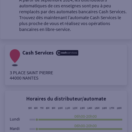
automatiques de ces enseignes sont peu à peu
Un service
remplacés par des automates bancaires Cash Services.
Trouvez dès maintenant l’automate Cash Services le
plus proche de vous et réalisez vos opérations
bancaires en libre-service.
Cash Services
Autour de moi
ou
3 PLACE SAINT PIERRE
44000
NANTES
Ville / Code postal
Horaires du distributeur/automate
Rue
5H
6H
7H
8H
9H
10H
11H
12H
13H
14H
15H
16H
17H
18H
19H
06h00-20h00
Lundi
06h00-20h00
Mardi