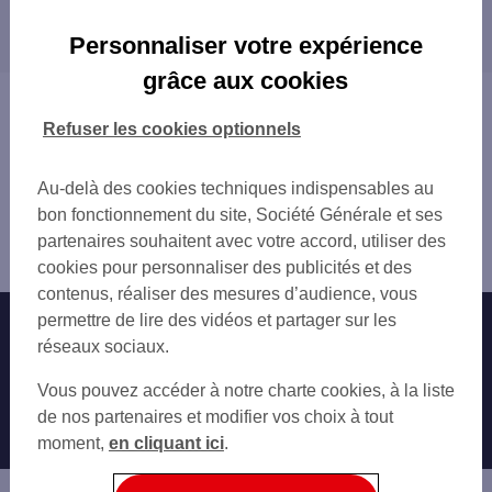
Les distributeurs/automates dans les villes à
DIEUZE 5 PL DU MARCHE
proximité
FAULQUEMONT CREHANGE
Personnaliser votre expérience
FOLSCHVILLER 30 AV FOCH
grâce aux cookies
INSMING 4 RUE SAINT CLEMENT
Vous êtes ici : Accueil
Trouver une agence bancaire
Refuser les cookies optionnels
Distributeurs/automates
Moselle
Au-delà des cookies techniques indispensables au
Morhange
bon fonctionnement du site, Société Générale et ses
Distributeur/automate MORHANGE 16 RUE DE L
partenaires souhaitent avec votre accord, utiliser des
HOPITAL
cookies pour personnaliser des publicités et des
contenus, réaliser des mesures d’audience, vous
permettre de lire des vidéos et partager sur les
Nos engagements
Nous contacter
réseaux sociaux.
Particuliers
Autres sites SG
Vous pouvez accéder à notre charte cookies, à la liste
Professionnels
de nos partenaires et modifier vos choix à tout
moment,
en cliquant ici
.
Entreprises
Associations