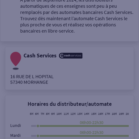
automatiques de ces enseignes sont peu à peu
Un service
remplacés par des automates bancaires Cash Services.
Trouvez dès maintenant l’automate Cash Services le
plus proche de vous et réalisez vos opérations
bancaires en libre-service.
Cash Services
Autour de moi
ou
16 RUE DE L HOPITAL
57340
MORHANGE
Ville / Code postal
Horaires du distributeur/automate
Rue
5H
6H
7H
8H
9H
10H
11H
12H
13H
14H
15H
16H
17H
18H
19H
20H
21H
06h00-22h30
Lundi
06h00-22h30
Mardi