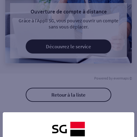
Ouverture de compte à distance
Grâce à l’Appli SG, vous pouvez ouvrir un compte
sans vous déplacer.
Découvrez le service
Powered by
evermaps ©
Retour à la liste
Les distributeurs/automates à proximité
FAULQUEMONT 14 RUE DE METZ