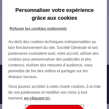
Les distributeurs/automates dans les villes à
ANCENIS 12 PL ALSACE LORRAINE
proximité
SEVREMOINE 3 RUE DU PRIEURE
Personnaliser votre expérience
ANCENIS 131 RUE DES GDS CHAMPS
grâce aux cookies
SUPER U ANCENIS
Vous êtes ici : Accueil
E.LECLERC ST GEREON
Trouver une agence bancaire
Refuser les cookies optionnels
VALLET 18 RUE FRANCOIS LUNEAU
Distributeurs/automates
U EXPRESS MESANGER
Maine-et-Loire
Au-delà des cookies techniques indispensables au
TREMENTINES PL DE L ABBE THUILLIER
Montrevault
bon fonctionnement du site, Société Générale et ses
CLISSON 19 PL DES DOUVES
Distributeur/automate MONTREVAULT SUR EVRE 26 AV
partenaires souhaitent avec votre accord, utiliser des
CLISSON 18 PL DES DOUVES
BON AIR
cookies pour personnaliser des publicités et des
contenus, réaliser des mesures d’audience, vous
permettre de lire des vidéos et partager sur les
Nos engagements
Nous contacter
réseaux sociaux.
Particuliers
Autres sites SG
Vous pouvez accéder à notre charte cookies, à la liste
Professionnels
de nos partenaires et modifier vos choix à tout
moment,
en cliquant ici
.
Entreprises
Associations