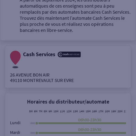
automatiques de ces enseignes sont peu à peu
Un service
remplacés par des automates bancaires Cash Services.
Trouvez dès maintenant l’automate Cash Services le
plus proche de vous et réalisez vos opérations
bancaires en libre-service.
Cash Services
Autour de moi
ou
26 AVENUE BON AIR
49110
MONTREVAULT SUR EVRE
Ville / Code postal
Horaires du distributeur/automate
Rue
5H
6H
7H
8H
9H
10H
11H
12H
13H
14H
15H
16H
17H
18H
19H
20H
21H
22H
06h00-23h30
Lundi
06h00-23h30
Mardi