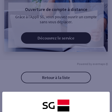
Ouverture de compte à distance
Grâce à l’Appli SG, vous pouvez ouvrir un compte
sans vous déplacer.
Découvrez le service
Powered by
evermaps ©
Retour à la liste
Les distributeurs/automates à proximité
BEAUPREAU EN MAUGES 54 RUE ALFRED N