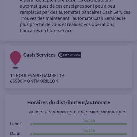
automatiques de ces enseignes sont peu à peu
Un service
remplacés par des automates bancaires Cash Services.
Trouvez dès maintenant l’automate Cash Services le
plus proche de vous et réalisez vos opérations
bancaires en libre-service.
Cash Services
Autour de moi
ou
14 BOULEVARD GAMBETTA
86500
MONTMORILLON
Ville / Code postal
Horaires du distributeur/automate
Rue
0H
1H
2H
3H
4H
5H
6H
7H
8H
9H
10H
11H
12H
13H
14H
15H
16H
17H
18H
19H
20H
21H
22
24/24h
Lundi
24/24h
Mardi