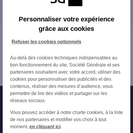
CHAUVIGNY 13 PL TRINO
Les distributeurs/automates dans les villes à
CHAUVIGNY 29 PL DU MARCHE
proximité
Personnaliser votre expérience
grâce aux cookies
Vous êtes ici : Accueil
Trouver une agence bancaire
Refuser les cookies optionnels
Distributeurs/automates
Vienne
Au-delà des cookies techniques indispensables au
Montmorillon
bon fonctionnement du site, Société Générale et ses
Distributeur/automate MONTMORILLON 14 BD
partenaires souhaitent avec votre accord, utiliser des
GAMBETTA
cookies pour personnaliser des publicités et des
contenus, réaliser des mesures d’audience, vous
permettre de lire des vidéos et partager sur les
Nos engagements
Nous contacter
réseaux sociaux.
Particuliers
Autres sites SG
Vous pouvez accéder à notre charte cookies, à la liste
Professionnels
de nos partenaires et modifier vos choix à tout
moment,
en cliquant ici
.
Entreprises