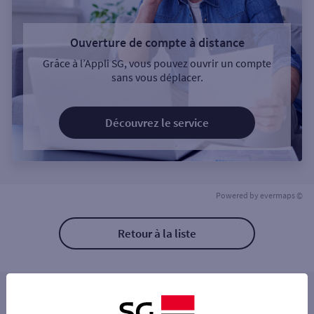
Ouverture de compte à distance
Grâce à l’Appli SG, vous pouvez ouvrir un compte
sans vous déplacer.
Découvrez le service
Powered by
evermaps ©
Retour à la liste
Les distributeurs/automates à proximité