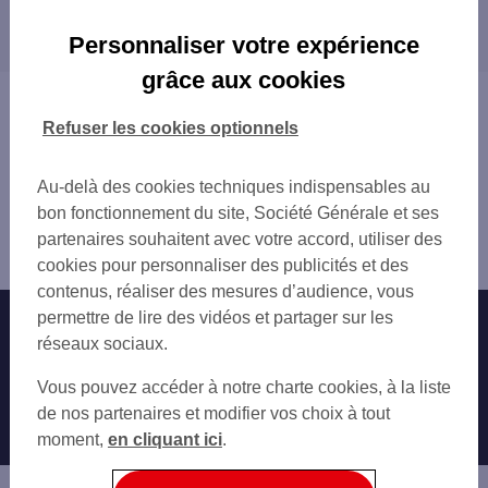
Les distributeurs/automates dans les villes à
MONTAUBAN 1 PL ALEXANDRE 1ER
proximité
MONTAUBAN
Personnaliser votre expérience
MONTAUBAN
grâce aux cookies
MONTAUBAN AUSSONNE
Vous êtes ici : Accueil
C.CIAL MONTAUBAN
Trouver une agence bancaire
Refuser les cookies optionnels
MONTECH 20 PL JEAN JAURES
Distributeurs/automates
CASTELSARRASIN
Tarn-et-Garonne
Au-delà des cookies techniques indispensables au
CAUSSADE 33 BD LEONCE GRANIE
Montauban
bon fonctionnement du site, Société Générale et ses
Distributeur/automate MONTAUBAN 1 GD RUE
partenaires souhaitent avec votre accord, utiliser des
VILLENOUVELLE
cookies pour personnaliser des publicités et des
contenus, réaliser des mesures d’audience, vous
permettre de lire des vidéos et partager sur les
Nos engagements
Nous contacter
réseaux sociaux.
Particuliers
Autres sites SG
Vous pouvez accéder à notre charte cookies, à la liste
Professionnels
de nos partenaires et modifier vos choix à tout
moment,
en cliquant ici
.
Entreprises
Associations