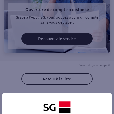
Ouverture de compte à distance
Grâce à l’Appli SG, vous pouvez ouvrir un compte
sans vous déplacer.
Découvrez le service
Powered by
evermaps ©
Retour à la liste
Les distributeurs/automates à proximité
MONTAUBAN CLADEL