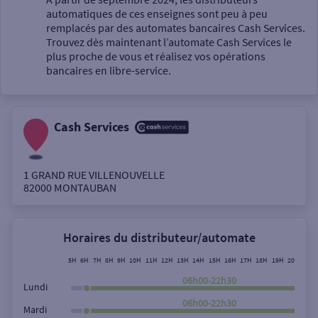
automatiques de ces enseignes sont peu à peu
Un service
remplacés par des automates bancaires Cash Services.
Trouvez dès maintenant l’automate Cash Services le
plus proche de vous et réalisez vos opérations
bancaires en libre-service.
Cash Services
Autour de moi
ou
1 GRAND RUE VILLENOUVELLE
82000
MONTAUBAN
Ville / Code postal
Horaires du distributeur/automate
Rue
5H
6H
7H
8H
9H
10H
11H
12H
13H
14H
15H
16H
17H
18H
19H
20H
21H
06h00-22h30
Lundi
06h00-22h30
Mardi