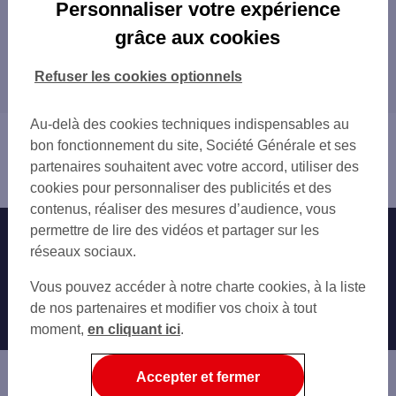
Les distributeurs/automates en France
Personnaliser votre expérience
PARIS
grâce aux cookies
Tous nos distributeurs/automates en France
MARSEILLE
LYON
Refuser les cookies optionnels
Trouver Votre agence SG
TOULOUSE
NICE
Au-delà des cookies techniques indispensables au
Vous êtes ici : Accueil
NANTES
bon fonctionnement du site, Société Générale et ses
Trouver une agence bancaire
STRASBOURG
partenaires souhaitent avec votre accord, utiliser des
Distributeurs/automates
MONTPELLIER
cookies pour personnaliser des publicités et des
BORDEAUX
contenus, réaliser des mesures d’audience, vous
LILLE
permettre de lire des vidéos et partager sur les
Nos engagements
Nous contacter
RENNES
réseaux sociaux.
REIMS
Particuliers
Autres sites SG
Vous pouvez accéder à notre charte cookies, à la liste
LE HAVRE
Professionnels
de nos partenaires et modifier vos choix à tout
SAINT-ETIENNE
moment,
TOULON
en cliquant ici
.
Entreprises
GRENOBLE
Associations
ANGERS
Accepter et fermer
DIJON