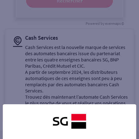
Rechercher
Powered by
evermaps ©
Cash Services
Cash Services est la nouvelle marque de services
des automates bancaires issue du partenariat
entre les quatre enseignes bancaires SG, BNP
Paribas, Crédit Mutuel et CIC.
A partir de septembre 2024, les distributeurs
automatiques de ces enseignes sont peu à peu
remplacés par des automates bancaires Cash
Services.
Trouvez dès maintenant l’automate Cash Services
le plus proche de vous et réalisez vos opérations
bancaires en libre-service.