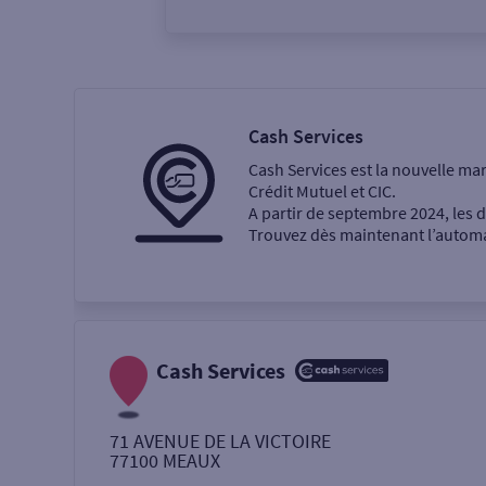
Vous êtes
Particulier
Professi
Cash Services
Cash Services est la nouvelle ma
Ma recherche
Crédit Mutuel et CIC.
A partir de septembre 2024, les
Trouvez dès maintenant l’automat
Une agence
Un service
Retrait de billets €
Cash Services
Dépôt de monnaie €
71 AVENUE DE LA VICTOIRE
77100
MEAUX