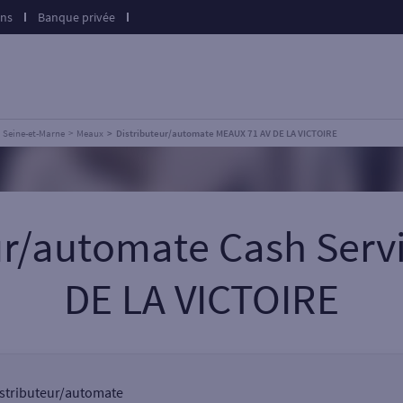
ons
Banque privée
Seine-et-Marne
Meaux
Distributeur/automate MEAUX 71 AV DE LA VICTOIRE
eur/automate Cash Serv
DE LA VICTOIRE
distributeur/automate