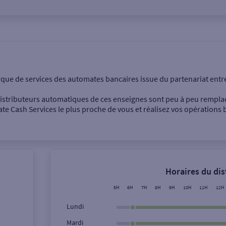
onnel
Entreprise
rque de services des automates bancaires issue du partenariat entr
 distributeurs automatiques de ces enseignes sont peu à peu rempla
e Cash Services le plus proche de vous et réalisez vos opérations b
Dépôt de billets €
Retrait de monnaie
Horaires du di
Dépôt de chèque €
5H
6H
7H
8H
9H
10H
11H
12H
Lundi
Mardi