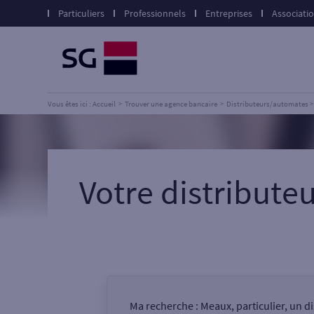
Particuliers
Professionnels
Entreprises
Associati
Vous êtes ici : Accueil
Trouver une agence bancaire
Distributeurs/automates
Votre distribut
Ma recherche :
Meaux, particulier, un 