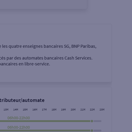
e les quatre enseignes bancaires SG, BNP Paribas,
cés par des automates bancaires Cash Services.
ancaires en libre-service.
 €
stributeur/automate
13H
14H
15H
16H
17H
18H
19H
20H
21H
22H
23H
06h00-22h00
06h00-22h00