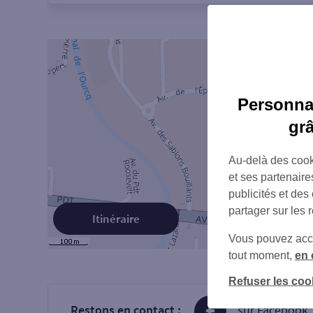
Personnal
gr
Au-delà des cook
et ses partenaire
publicités et des
partager sur les 
Itinéraire
Vous pouvez accéd
tout moment,
en 
Refuser les coo
Restons en contact :
sur Facebook