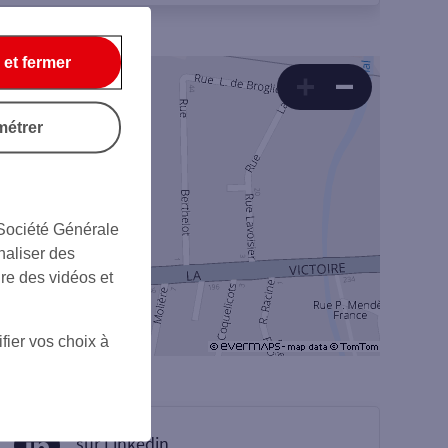
 et fermer
métrer
 Société Générale
naliser des
ire des vidéos et
fier vos choix à
sur Linkedin