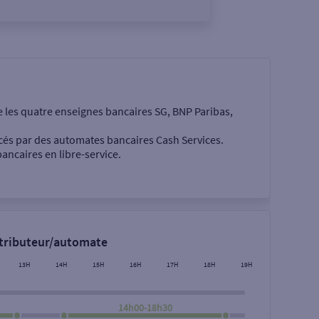
e les quatre enseignes bancaires SG, BNP Paribas,
cés par des automates bancaires Cash Services.
ancaires en libre-service.
 €
stributeur/automate
13H
14H
15H
16H
17H
18H
19H
14h00-18h30