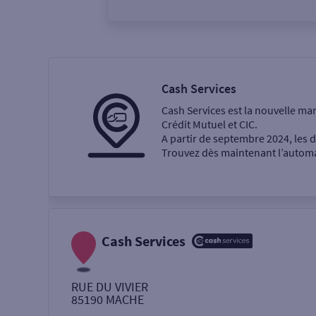
Vous êtes
Particulier
Professi
Cash Services
Cash Services est la nouvelle ma
Ma recherche
Crédit Mutuel et CIC.
A partir de septembre 2024, les
Trouvez dès maintenant l’automat
Une agence
Un service
Retrait de billets €
Cash Services
Dépôt de monnaie €
RUE DU VIVIER
85190
MACHE