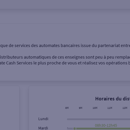
onnel
Entreprise
rque de services des automates bancaires issue du partenariat entr
 distributeurs automatiques de ces enseignes sont peu à peu rempla
e Cash Services le plus proche de vous et réalisez vos opérations b
Dépôt de billets €
Retrait de monnaie
Horaires du di
Dépôt de chèque €
8H
9H
10H
11H
12H
Lundi
08h30-12h45
,
Mardi