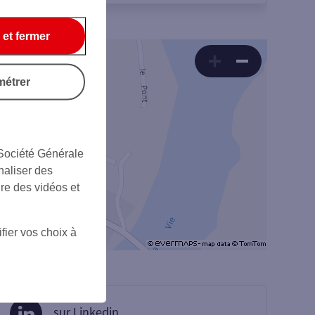
 et fermer
métrer
 Société Générale
naliser des
ire des vidéos et
fier vos choix à
sur Linkedin