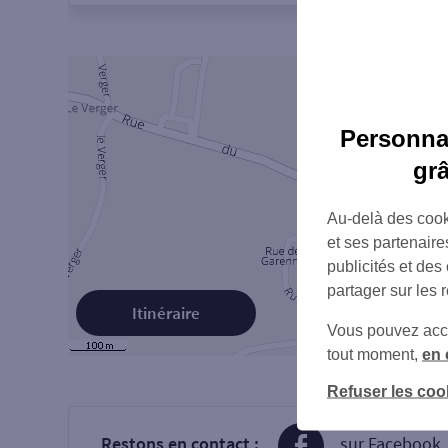
Personnal
gr
Au-delà des cook
et ses partenaire
publicités et des
partager sur les 
Itinéraire
Vous pouvez accéd
tout moment,
en 
Refuser les coo
Restons en contact :
sur Facebook