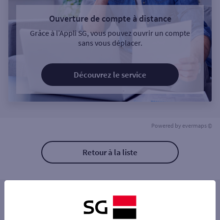
Ouverture de compte à distance
Grâce à l’Appli SG, vous pouvez ouvrir un compte
sans vous déplacer.
Découvrez le service
Powered by
evermaps ©
Retour à la liste
Les distributeurs/automates à proximité
LUCE