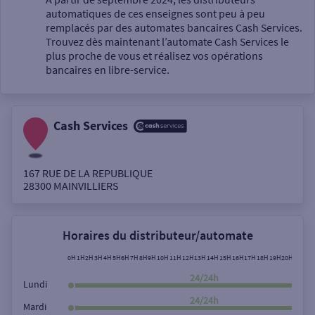
automatiques de ces enseignes sont peu à peu
Un service
remplacés par des automates bancaires Cash Services.
Trouvez dès maintenant l’automate Cash Services le
plus proche de vous et réalisez vos opérations
bancaires en libre-service.
Cash Services
Autour de moi
ou
167 RUE DE LA REPUBLIQUE
28300
MAINVILLIERS
Ville / Code postal
Horaires du distributeur/automate
Rue
0H
1H
2H
3H
4H
5H
6H
7H
8H
9H
10H
11H
12H
13H
14H
15H
16H
17H
18H
19H
20H
21H
22
24/24h
Lundi
24/24h
Mardi