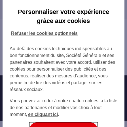
Les distributeurs/automates dans les villes à
GARE SNCF CHARTRES
proximité
CHARTRES 7 ET 9 PL DES EPARS
Personnaliser votre expérience
CHARTRES 9 PL MARCEAU
LUCÉ
grâce aux cookies
CHARTRES CINEMA ENFANTS DU PARADIS
CHARTRES
Vous êtes ici : Accueil
LUISANT 16 AV DE LA REPUBLIQUE
Trouver une agence bancaire
Refuser les cookies optionnels
CHARTRES LA MADELEINE
Distributeurs/automates
COURVILLE SUR EURE 54 RUE PANNARD
Eure-et-Loir
Au-delà des cookies techniques indispensables au
MAINTENON 24 RUE COLLIN D HARLEVILL
Mainvilliers
bon fonctionnement du site, Société Générale et ses
GALLARDON 7 RUE DE LA PORTE DE CHAR
Distributeur/automate MAINVILLIERS 167 RUE DE LA
partenaires souhaitent avec votre accord, utiliser des
LES VILLAGES VOVEENS 11 RUE DE VERD
REPUBLIQ
cookies pour personnaliser des publicités et des
EPERNON 13 RUE BOURGEOISE
contenus, réaliser des mesures d’audience, vous
permettre de lire des vidéos et partager sur les
Nos engagements
Nous contacter
réseaux sociaux.
Particuliers
Autres sites SG
Vous pouvez accéder à notre charte cookies, à la liste
Professionnels
de nos partenaires et modifier vos choix à tout
moment,
en cliquant ici
.
Entreprises
Associations