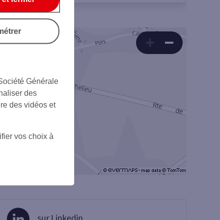
métrer
 Société Générale
naliser des
ire des vidéos et
fier vos choix à
sur Linkedin