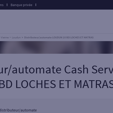
ons
Banque privée
Vienne
Loudun
Distributeur/automate LOUDUN 10 BD LOCHES ET MATRAS
eur/automate Cash Se
BD LOCHES ET MATRA
 distributeur/automate