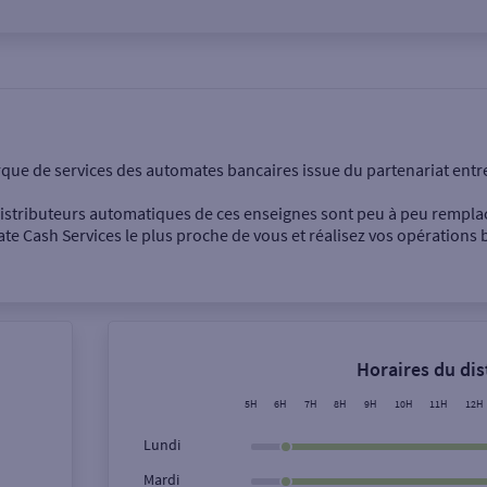
onnel
Entreprise
rque de services des automates bancaires issue du partenariat entr
 distributeurs automatiques de ces enseignes sont peu à peu rempla
e Cash Services le plus proche de vous et réalisez vos opérations b
Dépôt de billets €
Retrait de monnaie
Horaires du di
Dépôt de chèque €
5H
6H
7H
8H
9H
10H
11H
12H
Lundi
Mardi