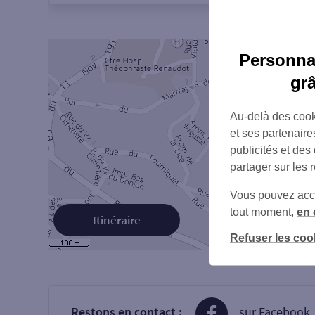
Personnal
gr
Au-delà des cook
et ses partenaire
publicités et des
partager sur les 
Vous pouvez accéd
tout moment,
en 
Itinéraire
Refuser les coo
Restons en contact :
sur Facebook