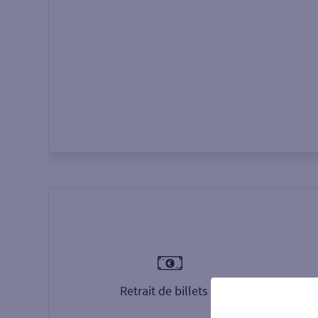
Autour de moi
ou
Retrait de billets €