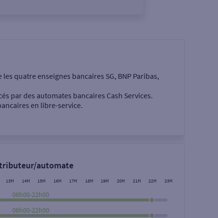
e les quatre enseignes bancaires SG, BNP Paribas,
cés par des automates bancaires Cash Services.
ancaires en libre-service.
 €
stributeur/automate
13H
14H
15H
16H
17H
18H
19H
20H
21H
22H
23H
06h00-22h00
06h00-22h00