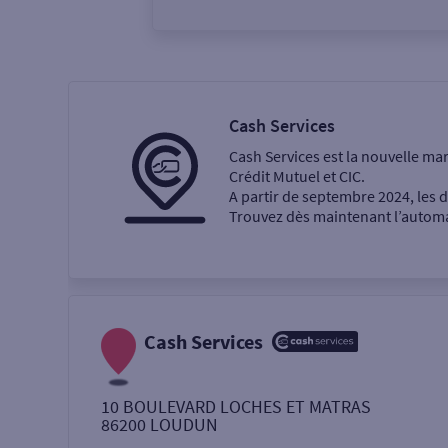
Vous êtes
Particulier
Professi
Cash Services
Cash Services est la nouvelle ma
Ma recherche
Crédit Mutuel et CIC.
A partir de septembre 2024, les
Trouvez dès maintenant l’automat
Une agence
Un service
Retrait de billets €
Cash Services
Dépôt de monnaie €
10 BOULEVARD LOCHES ET MATRAS
86200
LOUDUN