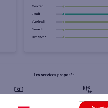
Ville / Code postal
Rue
Mercredi
Jeudi
Vendredi
Samedi
Dimanche
Les services proposés
Dépôt de billets €
Dépôt de monnaie €
Accepter