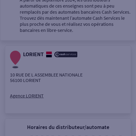
automatiques de ces enseignes sont peu à peu
Un service
remplacés par des automates bancaires Cash Services.
Trouvez dès maintenant l’automate Cash Services le
plus proche de vous et réalisez vos opérations
bancaires en libre-service.
LORIENT
Autour de moi
ou
10 RUE DE L ASSEMBLEE NATIONALE
56100
LORIENT
Ville / Code postal
Agence LORIENT
Rue
Horaires du distributeur/automate