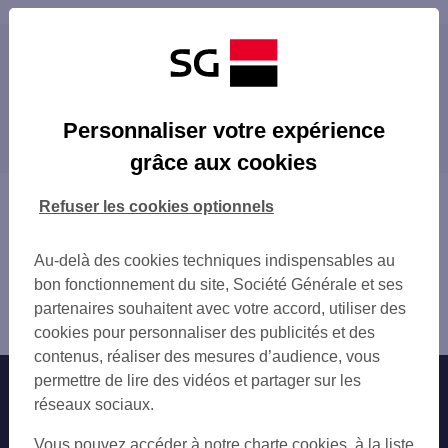
Les distributeurs/automates à proximité
LORIENT 54 RUE DU PORT
Les distributeurs/automates dans les villes à
GARE SNCF LORIENT
Personnaliser votre expérience
proximité
LORIENT 1 RUE DES MICOCOULIERS
grâce aux cookies
LANESTER
LANESTER
PLOEMEUR 9 RUE SAINTE ANNE
PLOEMEUR
Vous êtes ici : Accueil
Refuser les cookies optionnels
PLOEMEUR RES CLAIR MATIN 13 RUE SAI
HENNEBONT
Trouver une agence bancaire
HENNEBONT
GUIDEL
Distributeurs/automates
HENNEBONT 1 RUE ANITA CONTI
Au-delà des cookies techniques indispensables au
QUIMPERLÉ
Morbihan
GUIDEL CENTRE
bon fonctionnement du site, Société Générale et ses
Lorient
LE POULDU
partenaires souhaitent avec votre accord, utiliser des
Distributeur/automate LORIENT
QUIMPERLE
cookies pour personnaliser des publicités et des
contenus, réaliser des mesures d’audience, vous
permettre de lire des vidéos et partager sur les
Nos engagements
Nous contacter
réseaux sociaux.
Particuliers
Autres sites SG
Vous pouvez accéder à notre charte cookies, à la liste