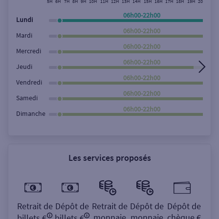
5H
6H
7H
8H
9H
10H
11H
12H
13H
14H
15H
16H
17H
18H
19H
20H
21H
Rechercher
06h00-22h00
Lundi
06h00-22h00
Mardi
06h00-22h00
Mercredi
06h00-22h00
Jeudi
06h00-22h00
Vendredi
06h00-22h00
Samedi
06h00-22h00
Dimanche
Les services proposés
Retrait de
Dépôt de
Retrait de
Dépôt de
Dépôt de
monnaie
monnaie
chèque €
billets €
billets €