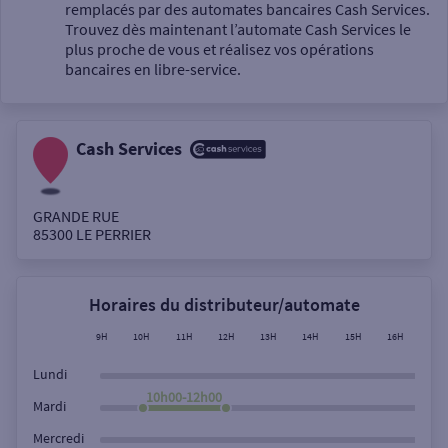
Un service
remplacés par des automates bancaires Cash Services.
Trouvez dès maintenant l’automate Cash Services le
plus proche de vous et réalisez vos opérations
bancaires en libre-service.
Cash Services
Autour de moi
ou
GRANDE RUE
85300
LE PERRIER
Ville / Code postal
Horaires du distributeur/automate
Rue
9H
10H
11H
12H
13H
14H
15H
16H
17H
Lundi
10h00-12h00
Mardi
Rechercher
Mercredi