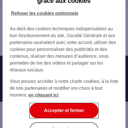
grâce aux cookies
CHALLANS PAIX
CHALLANS
CHALLANS 7 PL ARISTIDE BRIAND
SAINT-HILAIRE-DE-RIEZ
Vous êtes ici : Accueil
Refuser les cookies optionnels
BEAUVOIR SUR MER PL SAINT PHILBERT
Trouver une agence bancaire
GARE MARITIME PORT FROMENTINE
Distributeurs/automates
LES HALLES DE LA VIE
Au-delà des cookies techniques indispensables au
Vendée
ST GILLES CROIX DE VIE 22 QUAI DE L
bon fonctionnement du site, Société Générale et ses
le Perrier
SAINT GILLES CROIX VIE
partenaires souhaitent avec votre accord, utiliser des
Distributeur/automate LE PERRIER GDE RUE
ST CHRISTOPHE DU LIGNERON 4 SQUARE
cookies pour personnaliser des publicités et des
MACHECOUL ST MEME 3 PL DE L EGLISE
contenus, réaliser des mesures d’audience, vous
permettre de lire des vidéos et partager sur les
Nos engagements
Nous contacter
réseaux sociaux.
Particuliers
Autres sites SG
Vous pouvez accéder à notre charte cookies, à la liste
Professionnels
de nos partenaires et modifier vos choix à tout
moment,
en cliquant ici
.
Entreprises
Associations
Accepter et fermer
Banque privée
Informations légales
Economie Publique