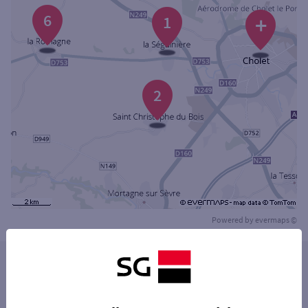
6
+
1
2
Powered by
evermaps ©
Les distributeurs/automates dans les villes à
proximité
CHOLET