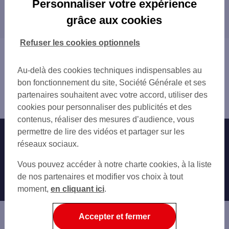
Personnaliser votre expérience
Les distributeurs/automates dans les
grâce aux cookies
départements limitrophes
35 ILLE-ET-VILAINE
Refuser les cookies optionnels
37 INDRE-ET-LOIRE
Vous êtes ici : Accueil
44 LOIRE-ATLANTIQUE
Trouver une agence bancaire
Au-delà des cookies techniques indispensables au
53 MAYENNE
Distributeurs/automates
bon fonctionnement du site, Société Générale et ses
72 SARTHE
Maine-et-Loire
partenaires souhaitent avec votre accord, utiliser des
79 DEUX-SÈVRES
la Séguinière
cookies pour personnaliser des publicités et des
85 VENDÉE
contenus, réaliser des mesures d’audience, vous
86 VIENNE
permettre de lire des vidéos et partager sur les
Nos engagements
Nous contacter
réseaux sociaux.
Particuliers
Autres sites SG
Vous pouvez accéder à notre charte cookies, à la liste
Professionnels
de nos partenaires et modifier vos choix à tout
moment,
en cliquant ici
.
Entreprises
Associations
Accepter et fermer