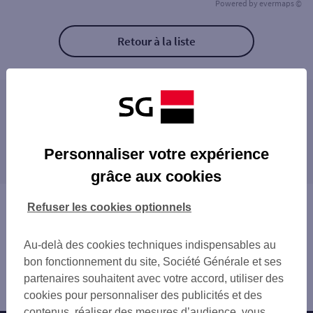
Powered by
evermaps ©
Retour à la liste
Les distributeurs/automates à proximité
LA HAYE 18 PL DU GAL DE GAULL
Les distributeurs/automates dans les villes à
ST SAUVEUR LE VICOMTE 13 PL AUGUSTE
Personnaliser votre expérience
proximité
PORTBAIL 1 PL EDMOND LAQUAINE
grâce aux cookies
PICAUVILLE 24 RUE DE LA MARNE
BARNEVILLE CARTERET PL DE L EGLISE
Vous êtes ici : Accueil
Refuser les cookies optionnels
STE MERE EGLISE 55 RUE DU GAL DE GA
Trouver une agence bancaire
Distributeurs/automates
Au-delà des cookies techniques indispensables au
Manche
bon fonctionnement du site, Société Générale et ses
la Haye du Puits
partenaires souhaitent avec votre accord, utiliser des
Distributeur/automate LA HAYE DU PUITS
cookies pour personnaliser des publicités et des
contenus, réaliser des mesures d’audience, vous