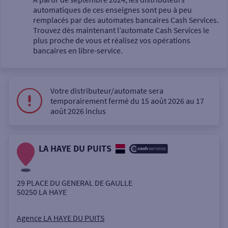
automatiques de ces enseignes sont peu à peu
Un service
remplacés par des automates bancaires Cash Services.
Trouvez dès maintenant l’automate Cash Services le
plus proche de vous et réalisez vos opérations
bancaires en libre-service.
Votre distributeur/automate sera
Autour de moi
temporairement fermé du 15 août 2026 au 17
août 2026 inclus
ou
LA HAYE DU PUITS
Ville / Code postal
29 PLACE DU GENERAL DE GAULLE
Rue
50250
LA HAYE
Agence LA HAYE DU PUITS