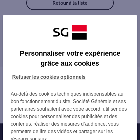
Retour à la liste
Les distributeurs/automates à proximité
LA CLAYETTE 35 RUE CENTRALE
Les distributeurs/automates dans les villes à
CHARLIEU 15 PL DE LA BOUVERIE
Personnaliser votre expérience
proximité
PARAY LE MONIAL 1 AV JEAN PAUL II
grâce aux cookies
PARAY-LE-MONIAL
Vous êtes ici : Accueil
Refuser les cookies optionnels
Trouver une agence bancaire
Distributeurs/automates
Au-delà des cookies techniques indispensables au
Saône-et-Loire
bon fonctionnement du site, Société Générale et ses
la Clayette
partenaires souhaitent avec votre accord, utiliser des
Distributeur/automate LA CLAYETTE
cookies pour personnaliser des publicités et des
contenus, réaliser des mesures d’audience, vous
permettre de lire des vidéos et partager sur les
Nos engagements
Nous contacter
réseaux sociaux.