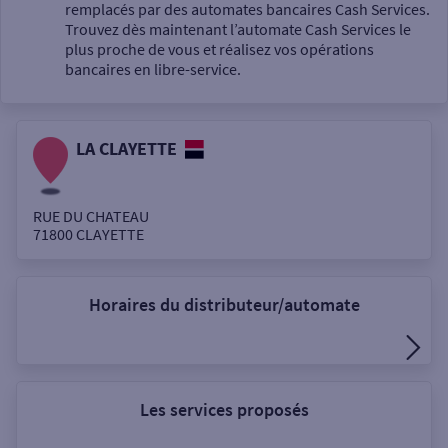
Un service
remplacés par des automates bancaires Cash Services.
Trouvez dès maintenant l’automate Cash Services le
plus proche de vous et réalisez vos opérations
bancaires en libre-service.
LA CLAYETTE
Autour de moi
ou
RUE DU CHATEAU
71800
CLAYETTE
Ville / Code postal
Horaires du distributeur/automate
Rue
Les services proposés
Rechercher