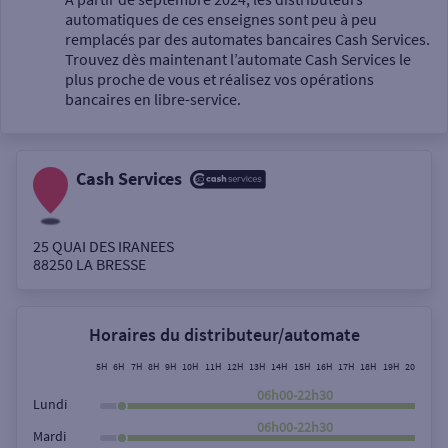
automatiques de ces enseignes sont peu à peu
Un service
remplacés par des automates bancaires Cash Services.
Trouvez dès maintenant l’automate Cash Services le
plus proche de vous et réalisez vos opérations
bancaires en libre-service.
Cash Services
Autour de moi
ou
25 QUAI DES IRANEES
88250
LA BRESSE
Ville / Code postal
Horaires du distributeur/automate
Rue
5H
6H
7H
8H
9H
10H
11H
12H
13H
14H
15H
16H
17H
18H
19H
20H
21H
06h00-22h30
Lundi
06h00-22h30
Mardi