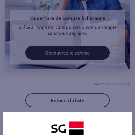
Ouverture de compte à distance
Grâce à l’Appli SG, vous pouvez ouvrir un compte
sans vous déplacer.
Découvrez le service
Powered by
evermaps ©
Retour à la liste
Les distributeurs/automates à proximité