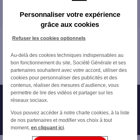
CORNIMONT 34 RUE DE LA 3E DIA
Les distributeurs/automates dans les villes à
GERARDMER 50 RUE FRANCOIS MITTERRAN
Personnaliser votre expérience
proximité
TMP GERARDMER
grâce aux cookies
GERARDMER 10 BD DE SAINT DIE
VAGNEY 11 A RUE DU GAL DE GAULL
Vous êtes ici : Accueil
Refuser les cookies optionnels
CASINO DE BUSSANG
Trouver une agence bancaire
FELLERING 85 GD RUE
Distributeurs/automates
METZERAL 7 PL DE LA MAIRIE
Au-delà des cookies techniques indispensables au
Vosges
SUPER U FELLERING
bon fonctionnement du site, Société Générale et ses
la Bresse
LE THILLOT 5 PL MAL D LATTRE DE TAS
partenaires souhaitent avec votre accord, utiliser des
Distributeur/automate LA BRESSE 25 QUAI DES IRANEES
ST AMARIN 83 RUE CHARLES DE GAULLE
cookies pour personnaliser des publicités et des
CORA REMIREMONT
contenus, réaliser des mesures d’audience, vous
MUNSTER 30 GD RUE
permettre de lire des vidéos et partager sur les
Nos engagements
Nous contacter
WILLER SUR THUR 1 RUE DU MAL JOFFRE
réseaux sociaux.
Particuliers
Autres sites SG
Vous pouvez accéder à notre charte cookies, à la liste
Professionnels
de nos partenaires et modifier vos choix à tout
moment,
en cliquant ici
.
Entreprises