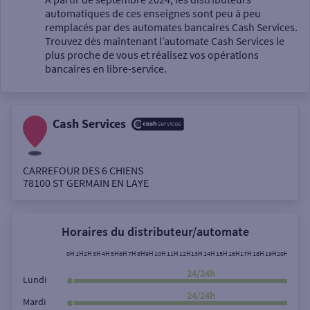
automatiques de ces enseignes sont peu à peu
Un service
remplacés par des automates bancaires Cash Services.
Trouvez dès maintenant l’automate Cash Services le
plus proche de vous et réalisez vos opérations
bancaires en libre-service.
Cash Services
Autour de moi
ou
CARREFOUR DES 6 CHIENS
78100
ST GERMAIN EN LAYE
Ville / Code postal
Horaires du distributeur/automate
Rue
0H
1H
2H
3H
4H
5H
6H
7H
8H
9H
10H
11H
12H
13H
14H
15H
16H
17H
18H
19H
20H
21H
22
24/24h
Lundi
24/24h
Mardi