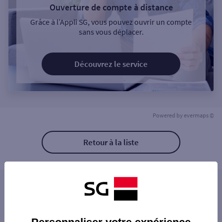
Ouverture de compte à distance
Grâce à l’Appli SG, vous pouvez ouvrir un compte
sans vous déplacer.
Découvrez le service
Powered by
evermaps ©
Retour à la liste
Les distributeurs/automates à proximité
KIOSQUE FORAIN MOBILE 5
Les distributeurs/automates dans les villes à
KIOSQUE FORAIN MOBILE 9