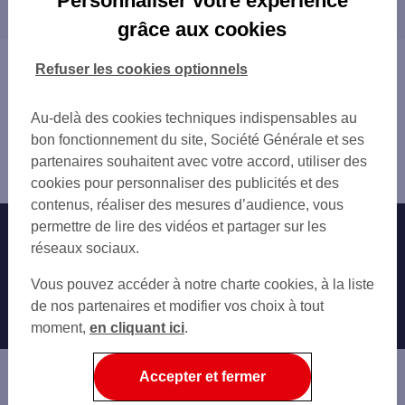
Personnaliser votre expérience
proximité
MAREIL MARLY
grâce aux cookies
ST GERMAIN-LAYE B AIR
LE PECQ
SAINT GERMAIN LAYE ARCADES
MARLY-LE-ROI
Vous êtes ici : Accueil
Refuser les cookies optionnels
ST GERMAIN EN LAYE 64 RUE DE POISSY
LE VÉSINET
Trouver une agence bancaire
ST GERMAIN EN LAYE 1 RUE DE LA REPU
POISSY
Distributeurs/automates
SAINT GERMAIN EN LAYE
Au-delà des cookies techniques indispensables au
CROISSY-SUR-SEINE
Yvelines
MARLY GRANDES TERRES
bon fonctionnement du site, Société Générale et ses
MONTESSON
Saint Germain en Laye
MARLY LE ROI 8 RUE CARNOT
partenaires souhaitent avec votre accord, utiliser des
CHATOU
Distributeur/automate KIOSQUE FORAIN MOBILE 3
CHAMBOURCY
cookies pour personnaliser des publicités et des
LA CELLE-SAINT-CLOUD
VESINET RD POINT PECQ
contenus, réaliser des mesures d’audience, vous
CARRIÈRES-SOUS-POISSY
CARREFOUR CHAMBOURCY
permettre de lire des vidéos et partager sur les
Nos engagements
Nous contacter
VILLEPREUX
LE VESINET PRINCESSE
réseaux sociaux.
RUEIL-MALMAISON
LE VESINET 61 B BD CARNOT
Particuliers
CARRIÈRES-SUR-SEINE
Autres sites SG
Vous pouvez accéder à notre charte cookies, à la liste
LE VESINET CENTRE
ACHÈRES
Professionnels
de nos partenaires et modifier vos choix à tout
LOUVECIENNES GARE
MAISONS-LAFFITTE
moment,
en cliquant ici
.
NOISY-LE-ROI
Entreprises
FONTENAY-LE-FLEURY
LE VESINET CHARMETTES
LE CHESNAY
Associations
Accepter et fermer
NANTERRE
Banque privée
SAINT-CYR-L'ÉCOLE