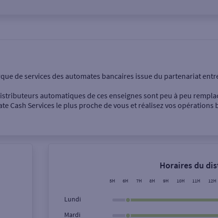
onnel
Entreprise
rque de services des automates bancaires issue du partenariat entr
 distributeurs automatiques de ces enseignes sont peu à peu rempla
e Cash Services le plus proche de vous et réalisez vos opérations b
Dépôt de billets €
Retrait de monnaie
Horaires du di
Dépôt de chèque €
5H
6H
7H
8H
9H
10H
11H
12H
Lundi
Mardi