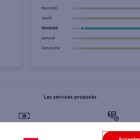
Ville / Code postal
Rue
Mercredi
Jeudi
Vendredi
Samedi
Dimanche
Les services proposés
Dépôt de billets €
Dépôt de monnaie €
Accepter