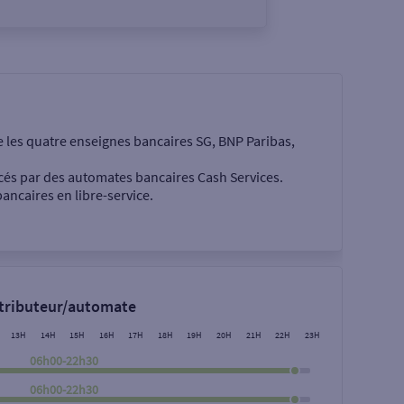
e les quatre enseignes bancaires SG, BNP Paribas,
cés par des automates bancaires Cash Services.
ancaires en libre-service.
 €
stributeur/automate
13H
14H
15H
16H
17H
18H
19H
20H
21H
22H
23H
06h00-22h30
06h00-22h30