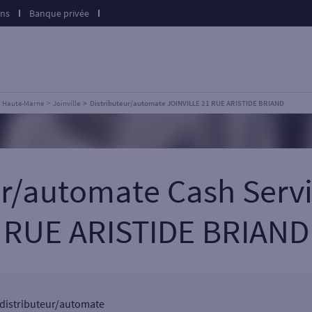
ons
Banque privée
Haute-Marne
Joinville
Distributeur/automate JOINVILLE 21 RUE ARISTIDE BRIAND
ur/automate Cash Serv
RUE ARISTIDE BRIAND
un distributeur/automate