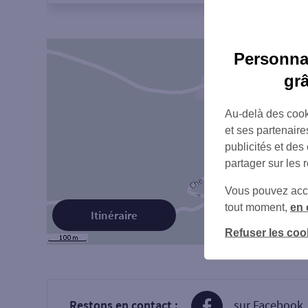
Personnal
gr
Au-delà des cook
et ses partenaire
publicités et des
partager sur les 
Vous pouvez accéd
tout moment,
en 
Itinéraire
Refuser les coo
Restons en contact :
sur Facebook