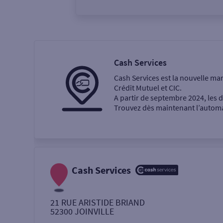
Vous êtes
Particulier
Professi
Cash Services
Cash Services est la nouvelle ma
Ma recherche
Crédit Mutuel et CIC.
A partir de septembre 2024, les
Trouvez dès maintenant l’automat
Une agence
Un service
Retrait de billets €
Cash Services
Dépôt de monnaie €
21 RUE ARISTIDE BRIAND
52300
JOINVILLE