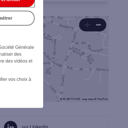
métrer
 Société Générale
naliser des
ire des vidéos et
fier vos choix à
sur Linkedin