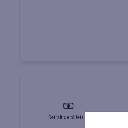
Autour de moi
ou
Retrait de billets €