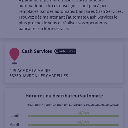
automatiques de ces enseignes sont peu à peu
Un service
remplacés par des automates bancaires Cash Services.
Trouvez dès maintenant l’automate Cash Services le
plus proche de vous et réalisez vos opérations
bancaires en libre-service.
Cash Services
Autour de moi
ou
4 PLACE DE LA MAIRIE
53250
JAVRON LES CHAPELLES
Ville / Code postal
Horaires du distributeur/automate
Rue
0H
1H
2H
3H
4H
5H
6H
7H
8H
9H
10H
11H
12H
13H
14H
15H
16H
17H
18H
19H
20H
21H
22
24/24h
Lundi
24/24h
Mardi