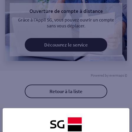
Ouverture de compte à distance
Grâce à l’Appli SG, vous pouvez ouvrir un compte
sans vous déplacer.
Découvrez le service
Powered by
evermaps ©
Retour à la liste
Les distributeurs/automates à proximité
VILLAINES LA JUHEL 17 RUE GERVAISEA