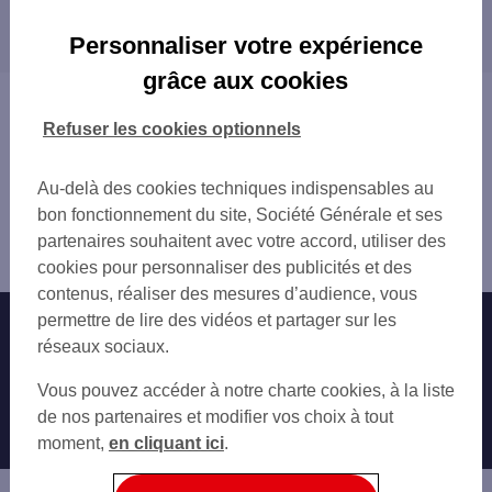
Les distributeurs/automates dans les villes à
SUPER U VILLAINES LA JUHEL
proximité
LA CHAPELLE D'ANDAINE 235 RUE DE DO
Personnaliser votre expérience
BAGNOLES DE L'ORNE NORMANDIE 1 AV R
grâce aux cookies
ST PIERRE DES NIDS 18 PL DE LA POOT
Vous êtes ici : Accueil
LA FERTE MACE 15 RUE DU CHATEAU
Trouver une agence bancaire
Refuser les cookies optionnels
CARROUGES 18 B PL LEVENEUR
Distributeurs/automates
Mayenne
Au-delà des cookies techniques indispensables au
Javron les Chapelles
bon fonctionnement du site, Société Générale et ses
Distributeur/automate JAVRON LES CHAPELLES 4 PL DE
partenaires souhaitent avec votre accord, utiliser des
LA MAI
cookies pour personnaliser des publicités et des
contenus, réaliser des mesures d’audience, vous
permettre de lire des vidéos et partager sur les
Nos engagements
Nous contacter
réseaux sociaux.
Particuliers
Autres sites SG
Vous pouvez accéder à notre charte cookies, à la liste
Professionnels
de nos partenaires et modifier vos choix à tout
moment,
en cliquant ici
.
Entreprises
Associations