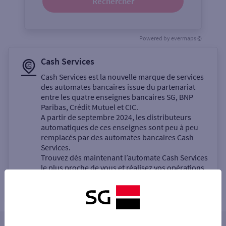
Rechercher
Powered by
evermaps ©
Cash Services
Cash Services est la nouvelle marque de services
des automates bancaires issue du partenariat
entre les quatre enseignes bancaires SG, BNP
Paribas, Crédit Mutuel et CIC.
A partir de septembre 2024, les distributeurs
automatiques de ces enseignes sont peu à peu
remplacés par des automates bancaires Cash
Services.
Trouvez dès maintenant l’automate Cash Services
le plus proche de vous et réalisez vos opérations
bancaires en libre-service.