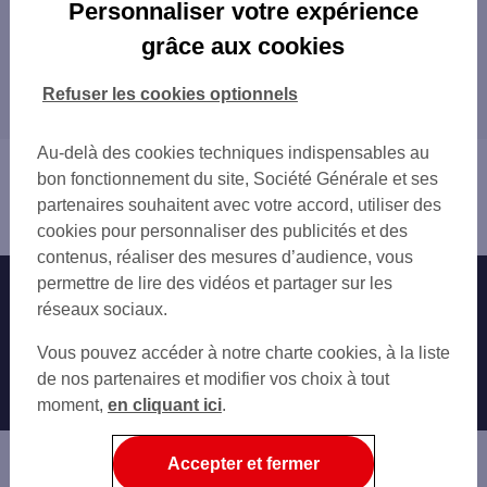
Les distributeurs/automates en France
Personnaliser votre expérience
PARIS
grâce aux cookies
Tous nos distributeurs/automates en France
MARSEILLE
LYON
Refuser les cookies optionnels
Trouver Votre agence SG
TOULOUSE
NICE
Au-delà des cookies techniques indispensables au
Vous êtes ici : Accueil
NANTES
bon fonctionnement du site, Société Générale et ses
Trouver une agence bancaire
STRASBOURG
partenaires souhaitent avec votre accord, utiliser des
Distributeurs/automates
MONTPELLIER
cookies pour personnaliser des publicités et des
BORDEAUX
contenus, réaliser des mesures d’audience, vous
LILLE
permettre de lire des vidéos et partager sur les
Nos engagements
Nous contacter
RENNES
réseaux sociaux.
REIMS
Particuliers
Autres sites SG
Vous pouvez accéder à notre charte cookies, à la liste
LE HAVRE
Professionnels
de nos partenaires et modifier vos choix à tout
SAINT-ETIENNE
moment,
TOULON
en cliquant ici
.
Entreprises
GRENOBLE
Associations
ANGERS
Accepter et fermer
DIJON