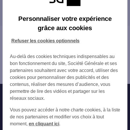
ISSOUDUN
Les distributeurs/automates dans les villes à
SAINT FLORENT SUR CHER
proximité
Personnaliser votre expérience
grâce aux cookies
Vous êtes ici : Accueil
Trouver une agence bancaire
Refuser les cookies optionnels
Distributeurs/automates
Indre
Au-delà des cookies techniques indispensables au
Issoudun
bon fonctionnement du site, Société Générale et ses
Distributeur/automate ISSOUDUN 6 RUE DANIELLE
partenaires souhaitent avec votre accord, utiliser des
CASANOVA
cookies pour personnaliser des publicités et des
contenus, réaliser des mesures d’audience, vous
permettre de lire des vidéos et partager sur les
Nos engagements
Nous contacter
réseaux sociaux.
Particuliers
Autres sites SG
Vous pouvez accéder à notre charte cookies, à la liste
Professionnels
de nos partenaires et modifier vos choix à tout
moment,
en cliquant ici
.
Entreprises