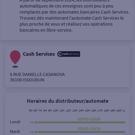
automatiques de ces enseignes sont peu à peu
Un service
remplacés par des automates bancaires Cash Services.
Trouvez dès maintenant l’automate Cash Services le
plus proche de vous et réalisez vos opérations
bancaires en libre-service.
Cash Services
Autour de moi
ou
6 RUE DANIELLE CASANOVA
36100
ISSOUDUN
Ville / Code postal
Horaires du distributeur/automate
Rue
5H
6H
7H
8H
9H
10H
11H
12H
13H
14H
15H
16H
17H
18H
19H
20H
21H
22H
06h00-23h30
Lundi
06h00-23h30
Mardi