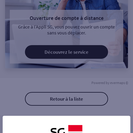
Ouverture de compte à distance
Grâce à l’Appli SG, vous pouvez ouvrir un compte
sans vous déplacer.
Découvrez le service
Powered by
evermaps ©
Retour à la liste
Les distributeurs/automates à proximité