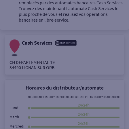
Un service
remplacés par des automates bancaires Cash Services.
Trouvez dès maintenant l’automate Cash Services le
plus proche de vous et réalisez vos opérations
bancaires en libre-service.
Cash Services
Autour de moi
ou
CH DEPARTEMENTAL 19
34490
LIGNAN SUR ORB
Ville / Code postal
Horaires du distributeur/automate
Rue
0H
1H
2H
3H
4H
5H
6H
7H
8H
9H
10H
11H
12H
13H
14H
15H
16H
17H
18H
19H
20H
21H
22
24/24h
Lundi
24/24h
Mardi
Rechercher
24/24h
Mercredi