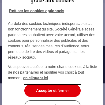
grâce aux cookies
BEZIERS 34 ALL PAUL RIQUET
BÉZIERS
BEZIERS 12 RUE ARTHUR RAMADE
Vous êtes ici : Accueil
Refuser les cookies optionnels
BEZIERS DOMITIENNE
Trouver une agence bancaire
BEZIERS 45 AV DE LA VOIE DOMITIENNE
Distributeurs/automates
HOPITAL BEZIERS
Au-delà des cookies techniques indispensables au
Hérault
SHELL MONTBLANC
bon fonctionnement du site, Société Générale et ses
Lignan sur Orb
SHELL MONTBLANC SUD
partenaires souhaitent avec votre accord, utiliser des
Distributeur/automate INTERMARCHE LIGNAN
SERIGNAN 98 BD VICTOR HUGO
cookies pour personnaliser des publicités et des
SERIGNAN VALRAS
contenus, réaliser des mesures d’audience, vous
SHELL MONTBLANC
permettre de lire des vidéos et partager sur les
Nos engagements
Nous contacter
CAMPING LE SERIGNAN
réseaux sociaux.
CAMPING LE SERIGNAN
Particuliers
Autres sites SG
Vous pouvez accéder à notre charte cookies, à la liste
ST CHINIAN 9 GD RUE
Professionnels
de nos partenaires et modifier vos choix à tout
OFFICE DE TOURISME PORTIRAGNES
moment,
en cliquant ici
.
CAMPING LES SABLONS
Entreprises
PORTIRAGNES PLAGES
Associations
Accepter et fermer
Banque privée
Informations légales
Economie Publique