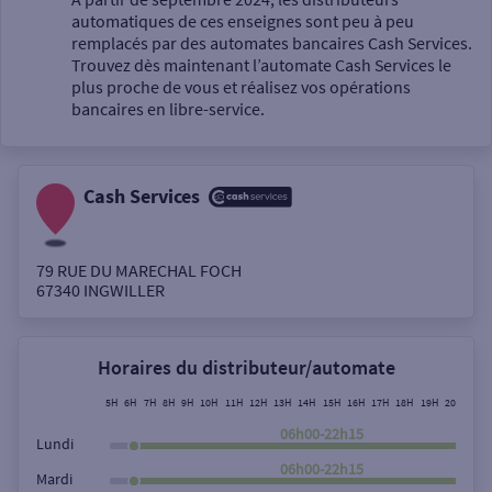
automatiques de ces enseignes sont peu à peu
Un service
remplacés par des automates bancaires Cash Services.
Trouvez dès maintenant l’automate Cash Services le
plus proche de vous et réalisez vos opérations
bancaires en libre-service.
Cash Services
Autour de moi
ou
79 RUE DU MARECHAL FOCH
67340
INGWILLER
Ville / Code postal
Horaires du distributeur/automate
Rue
5H
6H
7H
8H
9H
10H
11H
12H
13H
14H
15H
16H
17H
18H
19H
20H
21H
06h00-22h15
Lundi
06h00-22h15
Mardi