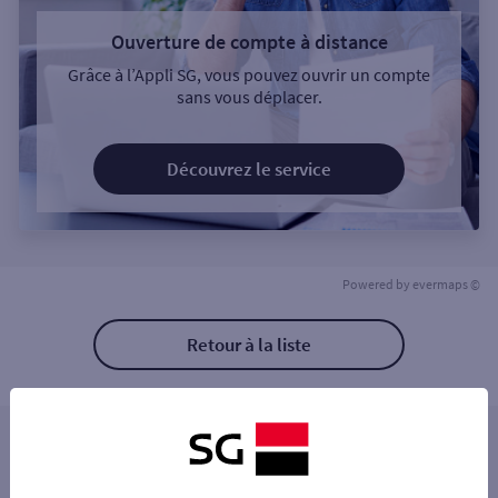
Ouverture de compte à distance
Grâce à l’Appli SG, vous pouvez ouvrir un compte
sans vous déplacer.
Découvrez le service
Powered by
evermaps ©
Retour à la liste
Les distributeurs/automates à proximité
SUPER U INGWILLER