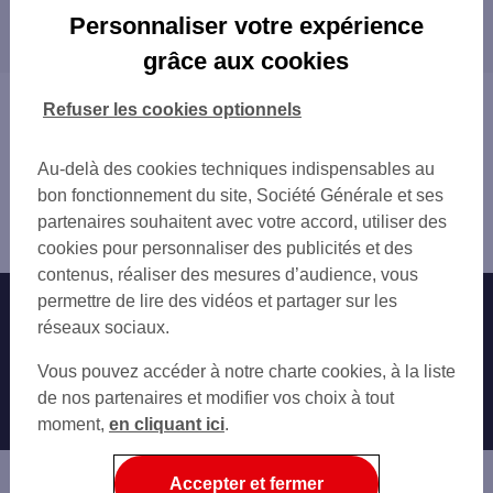
Les distributeurs/automates dans les villes à
INGWILLER RUE DE L ARTISANAT
Personnaliser votre expérience
proximité
BOUXWILLER 3 BD C GUILLAUME KOCH
grâce aux cookies
NEUWILLER LES SAVERNE 3 RUE DU GAL
SAVERNE
VAL DE MODER 45 R DU DR ALBERT SCHW
BRUMATH
Vous êtes ici : Accueil
Refuser les cookies optionnels
GUNDERSHOFFEN 2 RUE DU MAIRE SPIESS
Trouver une agence bancaire
NIEDERBRONN LES BAINS 2 AV FOCH
Distributeurs/automates
SFCM NIEDER
Au-delà des cookies techniques indispensables au
Bas-Rhin
REICHSHOFFEN 2 A RUE DU GAL KOENIG
bon fonctionnement du site, Société Générale et ses
Ingwiller
MERTZWILLER 32 RUE DU GAL DE GAULLE
partenaires souhaitent avec votre accord, utiliser des
Distributeur/automate INGWILLER 79 RUE DU MAL FOCH
SCHWINDRATZHEIM 17 RUE DE LA ZORN
cookies pour personnaliser des publicités et des
PETERSBACH 60 RUE DE LA DIVISION LE
contenus, réaliser des mesures d’audience, vous
GARE SNCF SAVERNE
permettre de lire des vidéos et partager sur les
Nos engagements
Nous contacter
SAVERNE
réseaux sociaux.
SAVERNE 62 GD RUE
Particuliers
Autres sites SG
Vous pouvez accéder à notre charte cookies, à la liste
SUPER U SAVERNE
Professionnels
de nos partenaires et modifier vos choix à tout
MOMMENHEIM 22 RTE DE BRUMATH
moment,
en cliquant ici
.
MONTBRONN 77 RUE DE BITCHE
Entreprises
ESCHBACH 74 RUE PRINCIPALE
Associations
Accepter et fermer