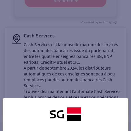
Rechercher
Powered by
evermaps ©
Cash Services
Cash Services est la nouvelle marque de services
des automates bancaires issue du partenariat
entre les quatre enseignes bancaires SG, BNP
Paribas, Crédit Mutuel et CIC.
A partir de septembre 2024, les distributeurs
automatiques de ces enseignes sont peu à peu
remplacés par des automates bancaires Cash
Services.
Trouvez dès maintenant l’automate Cash Services
le plus proche de vous et réalisez vos opérations
bancaires en libre-service.