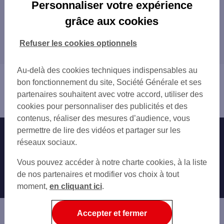
Les distributeurs/automates en France
Personnaliser votre expérience
PARIS
grâce aux cookies
Tous nos distributeurs/automates en France
MARSEILLE
LYON
Refuser les cookies optionnels
Trouver Votre agence SG
TOULOUSE
NICE
Au-delà des cookies techniques indispensables au
Vous êtes ici : Accueil
NANTES
bon fonctionnement du site, Société Générale et ses
Trouver une agence bancaire
STRASBOURG
partenaires souhaitent avec votre accord, utiliser des
Distributeurs/automates
MONTPELLIER
cookies pour personnaliser des publicités et des
BORDEAUX
contenus, réaliser des mesures d’audience, vous
LILLE
permettre de lire des vidéos et partager sur les
Nos engagements
Nous contacter
RENNES
réseaux sociaux.
REIMS
Particuliers
Autres sites SG
Vous pouvez accéder à notre charte cookies, à la liste
LE HAVRE
Professionnels
de nos partenaires et modifier vos choix à tout
SAINT-ETIENNE
moment,
TOULON
en cliquant ici
.
Entreprises
GRENOBLE
Associations
ANGERS
Accepter et fermer
DIJON