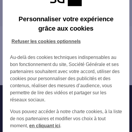
HIRSON 10 RUE CHARLES DE GAULLE
Les distributeurs/automates dans les villes à
TMP FOURMIES
proximité
FOURMIES 28 RUE JEAN JAURES
Personnaliser votre expérience
FOURMIES JAURES
FOURMIES
grâce aux cookies
CARREFOUR FOURMIES
Vous êtes ici : Accueil
VERVINS 7 AV DU PREAU
Trouver une agence bancaire
Refuser les cookies optionnels
Distributeurs/automates
Aisne
Au-delà des cookies techniques indispensables au
Hirson
bon fonctionnement du site, Société Générale et ses
Distributeur/automate HIRSON 17 RUE CHARLES DE
partenaires souhaitent avec votre accord, utiliser des
GAULLE
cookies pour personnaliser des publicités et des
contenus, réaliser des mesures d’audience, vous
permettre de lire des vidéos et partager sur les
Nos engagements
Nous contacter
réseaux sociaux.
Particuliers
Autres sites SG
Vous pouvez accéder à notre charte cookies, à la liste
Professionnels
de nos partenaires et modifier vos choix à tout
moment,
en cliquant ici
.
Entreprises