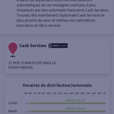
automatiques de ces enseignes sont peu à peu
Un service
remplacés par des automates bancaires Cash Services.
Trouvez dès maintenant l’automate Cash Services le
plus proche de vous et réalisez vos opérations
bancaires en libre-service.
Cash Services
Autour de moi
ou
17 RUE CHARLES DE GAULLE
02500
HIRSON
Ville / Code postal
Horaires du distributeur/automate
Rue
5H
6H
7H
8H
9H
10H
11H
12H
13H
14H
15H
16H
17H
18H
19H
20H
21H
06h00-22h30
Lundi
06h00-22h30
Mardi