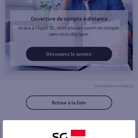
Ouverture de compte à distance
Grâce à l’Appli SG, vous pouvez ouvrir un compte
sans vous déplacer.
Découvrez le service
Powered by
evermaps ©
Retour à la liste
Les distributeurs/automates à proximité