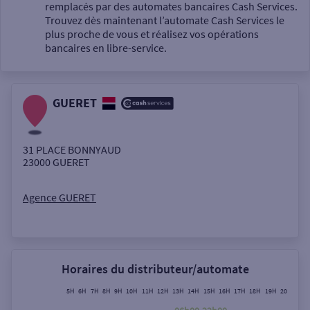
Un service
remplacés par des automates bancaires Cash Services.
Trouvez dès maintenant l’automate Cash Services le
plus proche de vous et réalisez vos opérations
bancaires en libre-service.
GUERET
Autour de moi
ou
31 PLACE BONNYAUD
23000
GUERET
Ville / Code postal
Agence GUERET
Rue
Horaires du distributeur/automate
5H
6H
7H
8H
9H
10H
11H
12H
13H
14H
15H
16H
17H
18H
19H
20H
21H
Rechercher