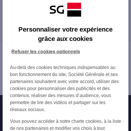
Les distributeurs/automates à proximité
GUERET 12 RUE EUGENE FRANCE
Les distributeurs/automates dans les villes à
Personnaliser votre expérience
proximité
grâce aux cookies
Vous êtes ici : Accueil
Refuser les cookies optionnels
Trouver une agence bancaire
Distributeurs/automates
Au-delà des cookies techniques indispensables au
Creuse
bon fonctionnement du site, Société Générale et ses
Guéret
partenaires souhaitent avec votre accord, utiliser des
Distributeur/automate GUERET
cookies pour personnaliser des publicités et des
contenus, réaliser des mesures d’audience, vous
permettre de lire des vidéos et partager sur les
Nos engagements
Nous contacter
réseaux sociaux.
Particuliers
Autres sites SG
Vous pouvez accéder à notre charte cookies, à la liste
Professionnels
de nos partenaires et modifier vos choix à tout