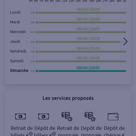
5H
6H
7H
8H
9H
10H
11H
12H
13H
14H
15H
16H
17H
18H
19H
20H
21H
Rechercher
06h00-22h00
Lundi
06h00-22h00
Mardi
06h00-22h00
Mercredi
06h00-22h00
Jeudi
06h00-22h00
Vendredi
06h00-22h00
Samedi
06h00-22h00
Dimanche
Les services proposés
Retrait de
Dépôt de
Retrait de
Dépôt de
Dépôt de
monnaie
monnaie
chèque €
billets €
billets €