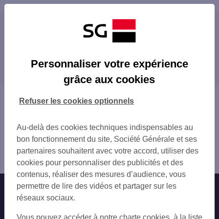
Les distributeurs/automates à proximité
GRANVILLE 76 RUE COURAYE
Les distributeurs/automates dans les villes à
GRANVILLE 101 RUE COURAYE
Personnaliser votre expérience
proximité
YQUELON 247 ROUTE DE VILLEDIEU
grâce aux cookies
ST PAIR SUR MER 15 PL DU GAL DE GAU
GRANVILLE JULLOUVILLE
Vous êtes ici : Accueil
Refuser les cookies optionnels
BREHAL 2 RUE GUY MOQUET
Trouver une agence bancaire
SARTILLY BAIE BOCAGE 65 GDE RUE
Distributeurs/automates
LA HAYE PESNEL 29 RUE DE LA LIBERAT
Au-delà des cookies techniques indispensables au
Manche
GAVRAY 18 RUE DE LA LIBERATION
bon fonctionnement du site, Société Générale et ses
Granville
AVRANCHES
partenaires souhaitent avec votre accord, utiliser des
Distributeur/automate GRANVILLE
AVRANCHES 1 PL GEORGES SCELLE
cookies pour personnaliser des publicités et des
contenus, réaliser des mesures d’audience, vous
permettre de lire des vidéos et partager sur les
Nos engagements
Nous contacter
réseaux sociaux.
Particuliers
Autres sites SG
Vous pouvez accéder à notre charte cookies, à la liste