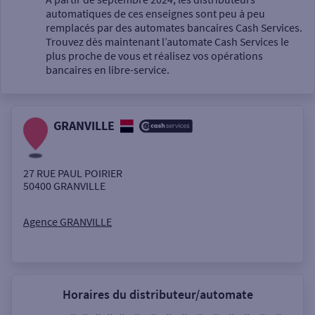
automatiques de ces enseignes sont peu à peu
Un service
remplacés par des automates bancaires Cash Services.
Trouvez dès maintenant l’automate Cash Services le
plus proche de vous et réalisez vos opérations
bancaires en libre-service.
GRANVILLE
Autour de moi
ou
27 RUE PAUL POIRIER
50400
GRANVILLE
Ville / Code postal
Agence GRANVILLE
Rue
Horaires du distributeur/automate