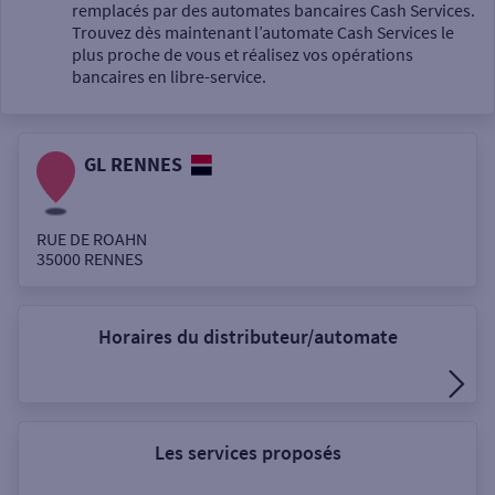
Un service
remplacés par des automates bancaires Cash Services.
Trouvez dès maintenant l’automate Cash Services le
plus proche de vous et réalisez vos opérations
bancaires en libre-service.
GL RENNES
Autour de moi
ou
RUE DE ROAHN
35000
RENNES
Ville / Code postal
Horaires du distributeur/automate
Rue
Les services proposés
Rechercher