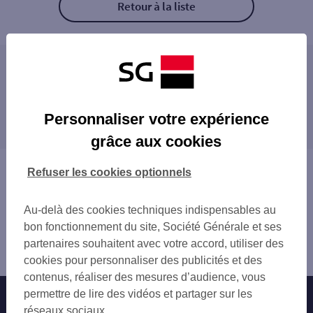
Retour à la liste
Les distributeurs/automates à proximité
RENNES 13 RUE RALLIER DU BATY
Les distributeurs/automates dans les villes à
RENNES LE BASTARD
Personnaliser votre expérience
proximité
RENNES PLACE FOCH
grâce aux cookies
RENNES 14 PL SAINTE ANNE
CHANTEPIE
RENNES 12 RUE D ISLY
SAINT-JACQUES-DE-LA-LANDE
Vous êtes ici : Accueil
Refuser les cookies optionnels
RENNES 59 AV JEAN JANVIER
CESSON-SÉVIGNÉ
Trouver une agence bancaire
RENNES EUROPOLE
PACÉ
Distributeurs/automates
RENNES 175 RUE DE FOUGERES
Au-delà des cookies techniques indispensables au
BETTON
Ille-et-Vilaine
RENNES CANAL STMARTIN
bon fonctionnement du site, Société Générale et ses
BRUZ
Rennes
SAINT JACQUES DE LA LANDE
partenaires souhaitent avec votre accord, utiliser des
Distributeur/automate GL RENNES
CESSON LA HUBLAIS
cookies pour personnaliser des publicités et des
ST GREGOIRE 20 RUE ALPHONSE MILON
contenus, réaliser des mesures d’audience, vous
CHANTEPIE 53 RUE ANDRE BONNIN
permettre de lire des vidéos et partager sur les
Nos engagements
Nous contacter
CESSON SEVIGNE CCAL BEAUSOLEIL RUE
réseaux sociaux.