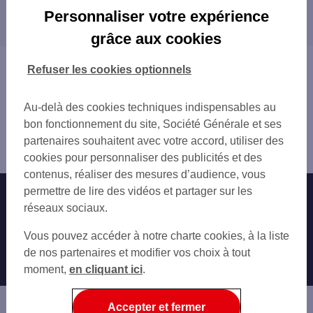
Les distributeurs/automates dans les villes à
ST PHILBERT DE BOUAI 15 PL VERDON
Personnaliser votre expérience
proximité
AIGREFEUILLE SUR MAINE 1 RUE DE LA
grâce aux cookies
PONT ST MARTIN 91 RUE DE NANTES
VERTOU
ST PHILBERT DE GRAND 8 B RUE FELIX
REZÉ
Vous êtes ici : Accueil
Refuser les cookies optionnels
LES SORINIERES 1 A PL SIMONE VEIL
BOUGUENAIS
Trouver une agence bancaire
LES SORINIERES 3 RUE DU GAL DE GAUL
SAINT-SÉBASTIEN-SUR-LOIRE
Distributeurs/automates
ROCHESERVIERE 12 RUE D ANJOU
Au-delà des cookies techniques indispensables au
NANTES
Loire-Atlantique
VERTOU 7 PL DU BEAU VERGER
bon fonctionnement du site, Société Générale et ses
SAINT-HERBLAIN
Geneston
AEROPORT NANTES ATLANTIQUE
partenaires souhaitent avec votre accord, utiliser des
COUËRON
Distributeur/automate GENESTON 1 AV DE LA VENDEE
AEROPORT NANTES ATLANTIQUE HALL 2
cookies pour personnaliser des publicités et des
VERTOU
contenus, réaliser des mesures d’audience, vous
LA HAIE FOUASSIERE 9 RUE DU BOIS GE
permettre de lire des vidéos et partager sur les
Nos engagements
Nous contacter
REZE 18 RUE ARISTIDE BRIAND
réseaux sociaux.
REZE PONT ROUSSEAU
Particuliers
Autres sites SG
Vous pouvez accéder à notre charte cookies, à la liste
VERTOU 1 ALL DES 5 CONTINENTS
Professionnels
de nos partenaires et modifier vos choix à tout
BOUGUENAIS 24 RUE DES ECOLES
moment,
en cliquant ici
.
REZE 51 AV DE LA LIBERATION
Entreprises
GORGES
Associations
Accepter et fermer