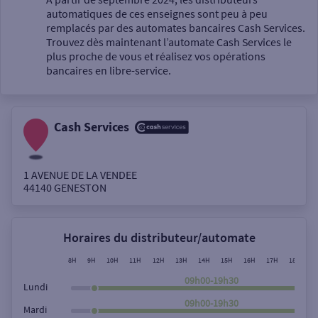
automatiques de ces enseignes sont peu à peu
Un service
remplacés par des automates bancaires Cash Services.
Trouvez dès maintenant l’automate Cash Services le
plus proche de vous et réalisez vos opérations
bancaires en libre-service.
Cash Services
Autour de moi
ou
1 AVENUE DE LA VENDEE
44140
GENESTON
Ville / Code postal
Horaires du distributeur/automate
Rue
8H
9H
10H
11H
12H
13H
14H
15H
16H
17H
18H
1
09h00-19h30
Lundi
09h00-19h30
Mardi