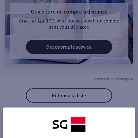
Ouverture de compte à distance
Grâce à l’Appli SG, vous pouvez ouvrir un compte
sans vous déplacer.
Découvrez le service
Powered by
evermaps ©
Retour à la liste
Les distributeurs/automates à proximité
SAINT COLOMBAN