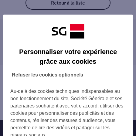
Retour à la liste
Les distributeurs/automates à proximité
NIMES COURBET
Les distributeurs/automates dans les villes à
NIMES COURBET
Personnaliser votre expérience
proximité
NIMES 15-17 BD VICTOR HUGO
grâce aux cookies
NIMES MAISON CARREE
VAUVERT
NIMES 1 PL QUESTEL
SAINT-GILLES
Vous êtes ici : Accueil
Refuser les cookies optionnels
NIMES RUE SAN LUCAR
LUNEL
Trouver une agence bancaire
NIMES 84 B AV JEAN JAURES
Distributeurs/automates
NIMES MAS VERDIER
Au-delà des cookies techniques indispensables au
Gard
NIMES VILLE ACTIVE
bon fonctionnement du site, Société Générale et ses
Nîmes
NIMES 51 ROUTE DE ROUQUAIROL
partenaires souhaitent avec votre accord, utiliser des
Distributeur/automate GARE SNCF NIMES
CHU NIMES-CAREMEAU
cookies pour personnaliser des publicités et des
ECOLE POLICE DE NIMES
contenus, réaliser des mesures d’audience, vous
CAVEIRAC 1 RUE DES ROLLIERS
permettre de lire des vidéos et partager sur les
Nos engagements
Nous contacter
TOTAL MARGUERITTES NORD
réseaux sociaux.