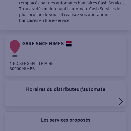
Un service
remplacés par des automates bancaires Cash Services.
Trouvez dès maintenant l’automate Cash Services le
plus proche de vous et réalisez vos opérations
bancaires en libre-service.
GARE SNCF NIMES
Autour de moi
ou
1 BD SERGENT TRIAIRE
30000
NIMES
Ville / Code postal
Horaires du distributeur/automate
Rue
Les services proposés
Rechercher