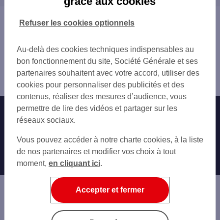
grâce aux cookies
CHARNAY LES MACON 133 PL MOMMESSIN
MACON 1313 AV CHARLES DE GAULL
Vous êtes ici : Accueil
Refuser les cookies optionnels
TOTAL MACON LA SALLE
Trouver une agence bancaire
SHELL MACON ST ALBAIN
Distributeurs/automates
VONNAS 7 RUE EUGENE DUBOIS
Au-delà des cookies techniques indispensables au
Saône-et-Loire
CLUNY
bon fonctionnement du site, Société Générale et ses
Mâcon
partenaires souhaitent avec votre accord, utiliser des
Distributeur/automate GARE SNCF MACON
cookies pour personnaliser des publicités et des
contenus, réaliser des mesures d’audience, vous
permettre de lire des vidéos et partager sur les
Nos engagements
Nous contacter
réseaux sociaux.
Particuliers
Autres sites SG
Vous pouvez accéder à notre charte cookies, à la liste
Professionnels
de nos partenaires et modifier vos choix à tout
moment,
en cliquant ici
.
Entreprises
Associations
Accepter et fermer
Banque privée
Informations légales
Economie Publique