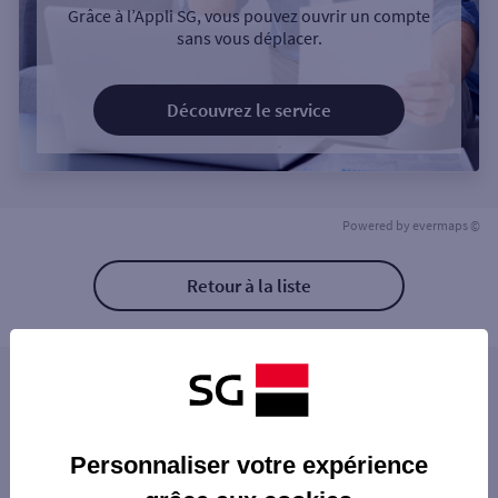
Grâce à l’Appli SG, vous pouvez ouvrir un compte
sans vous déplacer.
Découvrez le service
Powered by
evermaps ©
Retour à la liste
Les distributeurs/automates à proximité
GARE SNCF MACON
Les distributeurs/automates dans les villes à
MACON 9 PL DE LA BARRE
Personnaliser votre expérience
proximité
MACON