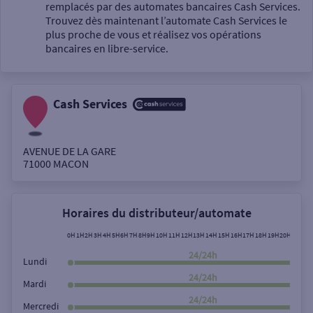
Un service
remplacés par des automates bancaires Cash Services.
Trouvez dès maintenant l’automate Cash Services le
plus proche de vous et réalisez vos opérations
bancaires en libre-service.
Cash Services
Autour de moi
ou
AVENUE DE LA GARE
71000
MACON
Ville / Code postal
Horaires du distributeur/automate
Rue
0H
1H
2H
3H
4H
5H
6H
7H
8H
9H
10H
11H
12H
13H
14H
15H
16H
17H
18H
19H
20H
21H
22
24/24h
Lundi
24/24h
Mardi
Rechercher
24/24h
Mercredi