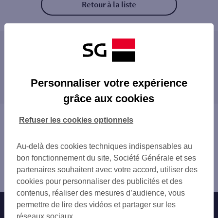
Retour à la liste
Les distributeurs/automates à proximité
DUNKERQUE 13 PL DU PALAIS DE JUSTIC
Les distributeurs/automates dans les villes à
DUNKERQUE ALEX III
Personnaliser votre expérience
proximité
DUNKERQUE 4 BD SAINTE BARBE
grâce aux cookies
DUNKERQUE 6 BD SAINTE BARBE
COUDEKERQUE-BRANCHE
COUDEKERQUE
SAINT-POL-SUR-MER
Vous êtes ici : Accueil
Refuser les cookies optionnels
DUNKERQUE 279 RUE DE LA REPUBLIQUE
GRANDE-SYNTHE
Trouver une agence bancaire
INTERMARCHE COUDEKERQUE
GRAVELINES
Distributeurs/automates
DUNKERQUE MALO
Au-delà des cookies techniques indispensables au
Nord
DUNKERQUE 13 PL TURENNE
bon fonctionnement du site, Société Générale et ses
Dunkerque
GRANDE SYNTHE
partenaires souhaitent avec votre accord, utiliser des
Distributeur/automate GARE SNCF DUNKERQUE
GRANDE SYNTHE 28 AV DE L ANCIEN VIL
cookies pour personnaliser des publicités et des
BERGUES 5 RUE NATIONALE
contenus, réaliser des mesures d’audience, vous
BERGUES REPUBLIQUE
permettre de lire des vidéos et partager sur les
Nos engagements
Nous contacter
E.LECLERC BERGUES
réseaux sociaux.