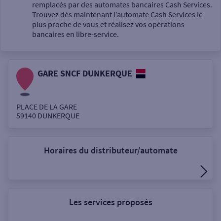
Un service
remplacés par des automates bancaires Cash Services.
Trouvez dès maintenant l’automate Cash Services le
plus proche de vous et réalisez vos opérations
bancaires en libre-service.
GARE SNCF DUNKERQUE
Autour de moi
ou
PLACE DE LA GARE
59140
DUNKERQUE
Ville / Code postal
Horaires du distributeur/automate
Rue
Les services proposés
Rechercher