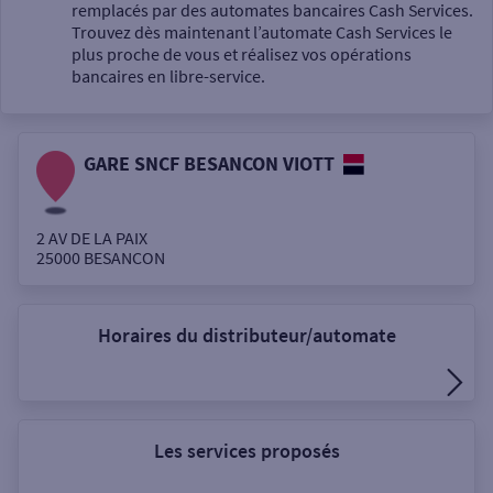
Un service
remplacés par des automates bancaires Cash Services.
Trouvez dès maintenant l’automate Cash Services le
plus proche de vous et réalisez vos opérations
bancaires en libre-service.
GARE SNCF BESANCON VIOTT
Autour de moi
ou
2 AV DE LA PAIX
25000
BESANCON
Ville / Code postal
Horaires du distributeur/automate
Rue
Les services proposés
Rechercher