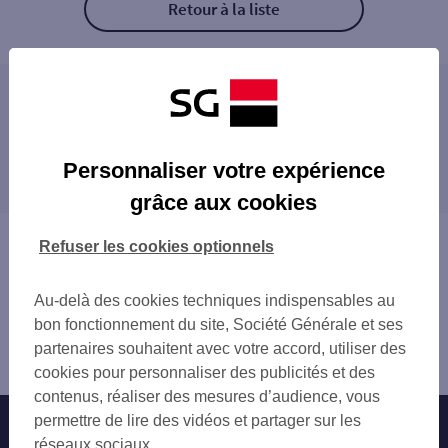
Retour à la liste
Les distributeurs/automates à proximité
BESANCON FLORE
Les distributeurs/automates dans les villes à
STTM BESANCON2
Personnaliser votre expérience
proximité
CSO BESANCON
grâce aux cookies
BESANCON 4 RUE GUSTAVE COURBET
BESANCON 13 B AV DE MONTRAPON
Vous êtes ici : Accueil
Refuser les cookies optionnels
BESANCON 6 RUE JEAN WYRSCH
Trouver une agence bancaire
BESANCON 34 GDE RUE
Distributeurs/automates
BESANCON GRANDE RUE
Au-delà des cookies techniques indispensables au
Doubs
BESANCON 121 RUE DE BELFORT
bon fonctionnement du site, Société Générale et ses
Besançon
BESANCON GRANVELLE
partenaires souhaitent avec votre accord, utiliser des
Distributeur/automate GARE SNCF BESANCON VIOTT
BESANCON 81 RUE DE VESOUL
cookies pour personnaliser des publicités et des
BESANCON TEMIS
contenus, réaliser des mesures d’audience, vous
BESANCON 154 RUE DE BELFORT
permettre de lire des vidéos et partager sur les
Nos engagements
Nous contacter
BESANCON 100 A RUE DE DOLE
réseaux sociaux.