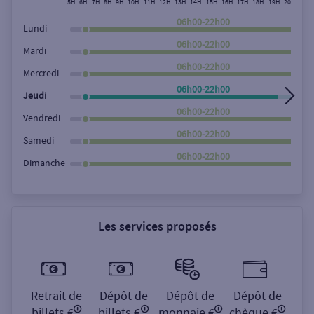
5H
6H
7H
8H
9H
10H
11H
12H
13H
14H
15H
16H
17H
18H
19H
20H
21H
Rechercher
06h00-22h00
Lundi
06h00-22h00
Mardi
06h00-22h00
Mercredi
06h00-22h00
Jeudi
06h00-22h00
Vendredi
06h00-22h00
Samedi
06h00-22h00
Dimanche
Les services proposés
Retrait de
Dépôt de
Dépôt de
Dépôt de
billets €
billets €
monnaie €
chèque €