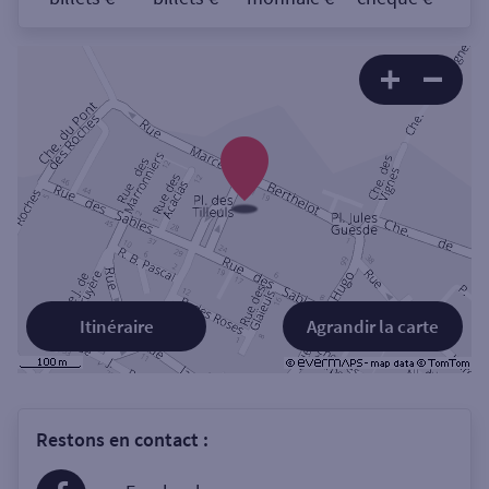
Itinéraire
Agrandir la carte
Restons en contact :