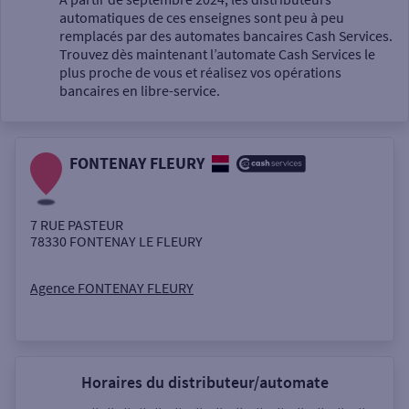
automatiques de ces enseignes sont peu à peu
Un service
remplacés par des automates bancaires Cash Services.
Trouvez dès maintenant l’automate Cash Services le
plus proche de vous et réalisez vos opérations
bancaires en libre-service.
FONTENAY FLEURY
Autour de moi
ou
7 RUE PASTEUR
78330
FONTENAY LE FLEURY
Ville / Code postal
Agence FONTENAY FLEURY
Rue
Horaires du distributeur/automate