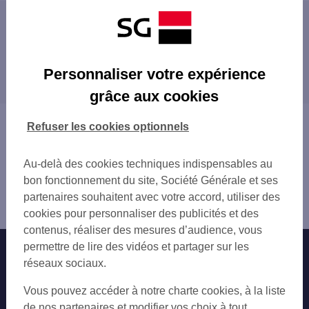
Les distributeurs/automates à proximité
ST CYR L'ECOLE 7 RUE MARCEAU
Les distributeurs/automates dans les villes à
LEROY MERLIN BOIS D'ARCY
Personnaliser votre expérience
proximité
MONTIGNY LE BRETONNEUX 2 PL ETIENNE
grâce aux cookies
NOISY-LE-ROI
BOIS-D'ARCY
ST QUENT.Y. FLORESTAN
SAINT-CYR-L'ÉCOLE
Vous êtes ici : Accueil
Refuser les cookies optionnels
LES CLAYES SOUS BOIS VIL
VILLEPREUX
Trouver une agence bancaire
MONTIGNY LE BRETONNEUX 22 B PL ETIE
LES CLAYES-SOUS-BOIS
Distributeurs/automates
LES CLAYES SOUS BOIS 23 AV JULES FE
Au-delà des cookies techniques indispensables au
MONTIGNY-LE-BRETONNEUX
Yvelines
SAINT NOM LA BRETECHE
bon fonctionnement du site, Société Générale et ses
GUYANCOURT
Fontenay le Fleury
LES CLAYES N. MANDELA
partenaires souhaitent avec votre accord, utiliser des
TRAPPES
Distributeur/automate FONTENAY FLEURY
GUYANCOURT MAIRIE
cookies pour personnaliser des publicités et des
LE CHESNAY
TRAPPES 29 RUE JEAN JAURES
contenus, réaliser des mesures d’audience, vous
VOISINS-LE-BRETONNEUX
LE CHESNAY 43 RUE MOXOURIS
permettre de lire des vidéos et partager sur les
Nos engagements
Nous contacter
VERSAILLES
EADS ELANCOURT
réseaux sociaux.
MARLY-LE-ROI
ELANCOURT 8 PL DE PARIS
Particuliers
PLAISIR
Autres sites SG
Vous pouvez accéder à notre charte cookies, à la liste
CHESNAY NOUVEL FRANCE
ÉLANCOURT
Professionnels
de nos partenaires et modifier vos choix à tout