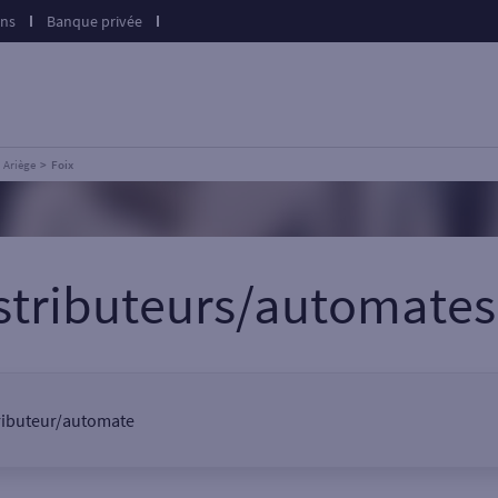
ons
Banque privée
Ariège
Foix
istributeurs/automate
stributeur/automate