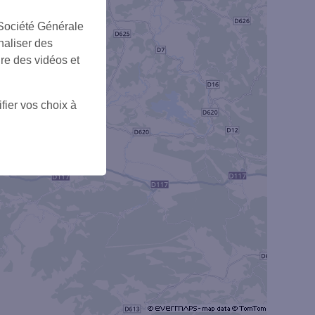
 Société Générale
naliser des
ire des vidéos et
fier vos choix à
7