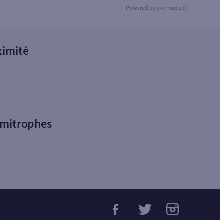
Powered by
evermaps ©
ximité
imitrophes