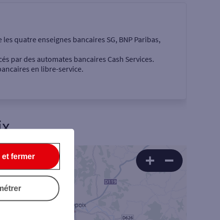
e les quatre enseignes bancaires SG, BNP Paribas,
cés par des automates bancaires Cash Services.
ancaires en libre-service.
ix
 €
 et fermer
métrer
Rechercher