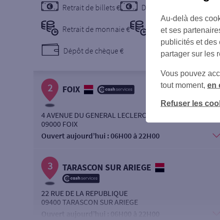
Retrait de billets €
Dépôt de billets €
Au-delà des cook
Retrait de monnaie €
Dépôt de monnaie €
et ses partenaire
publicités et des
Dépôt de chèque €
partager sur les 
Vous pouvez accéd
tout moment,
en 
2
FOIX
Refuser les coo
4 AVENUE DU GENERAL LECLERC
09000 FOIX
Ouvert aujourd’hui :
06H00 à 22H00
3
TARASCON SUR ARIEGE
22 RUE DE LA REPUBLIQUE
09400 TARASCON SUR ARIEGE
Ouvert aujourd’hui :
06H00 à 22H00