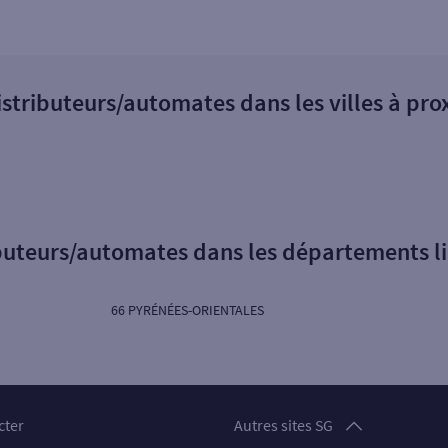
istributeurs/automates dans les villes à pro
ibuteurs/automates dans les départements l
66 PYRÉNÉES-ORIENTALES
Particuliers
cter
Autres sites SG
Professionnels