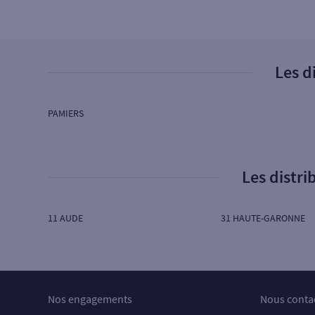
4
PAMIERS
Les d
5 ROUTE DE FOIX
09100 PAMIERS
Ouvert aujourd’hui :
06H00 à 22H00
PAMIERS
5
Cash Services
Les distr
2 ROUTE DE FOIX
09100 PAMIERS
Ouvert aujourd’hui :
09H00 à 12H30 - 14H00 à
11 AUDE
31 HAUTE-GARONNE
18H00
6
Cash Services
Nos engagements
Nous conta
3 RUE DE LA REPUBLIQUE