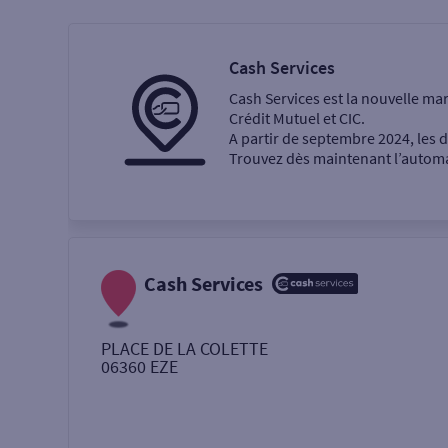
Particulier
Professi
Cash Services
Cash Services est la nouvelle ma
Ma recherche
Crédit Mutuel et CIC.
A partir de septembre 2024, les
Trouvez dès maintenant l’automat
Une agence
Un service
Retrait de billets €
Cash Services
Dépôt de monnaie €
PLACE DE LA COLETTE
06360
EZE
Autour de moi
ou