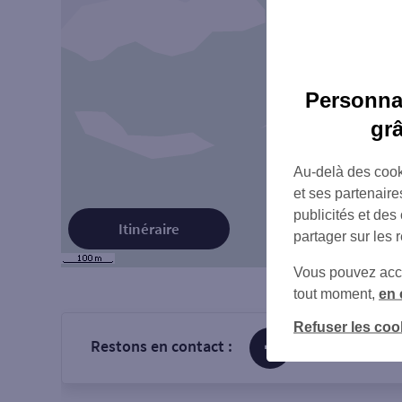
Personnal
gr
Au-delà des cook
et ses partenaire
publicités et des
Itinéraire
partager sur les 
Vous pouvez accéd
tout moment,
en 
Refuser les coo
Restons en contact :
sur Facebook