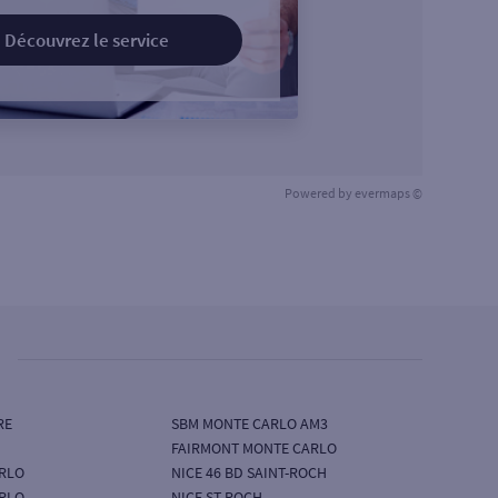
Découvrez le service
Powered by
evermaps ©
RE
SBM MONTE CARLO AM3
FAIRMONT MONTE CARLO
RLO
NICE 46 BD SAINT-ROCH
RLO
NICE ST ROCH