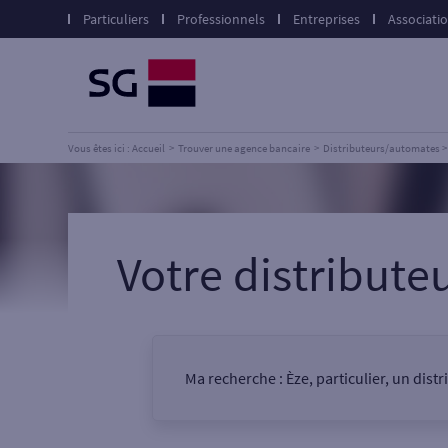
Particuliers
Professionnels
Entreprises
Associati
Vous êtes ici : Accueil
Trouver une agence bancaire
Distributeurs/automates
Votre distribut
Ma recherche :
Èze, particulier, un dis
Vous êtes