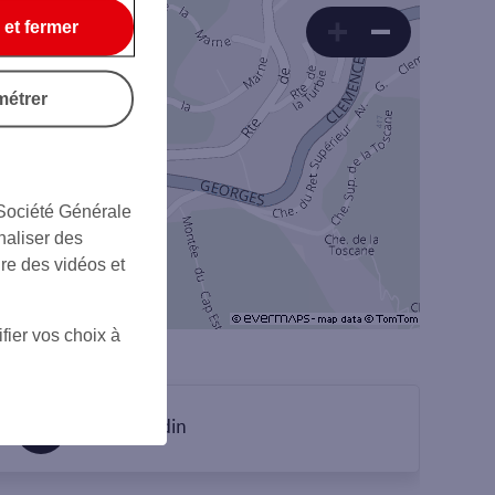
 et fermer
métrer
 Société Générale
naliser des
ire des vidéos et
fier vos choix à
sur Linkedin