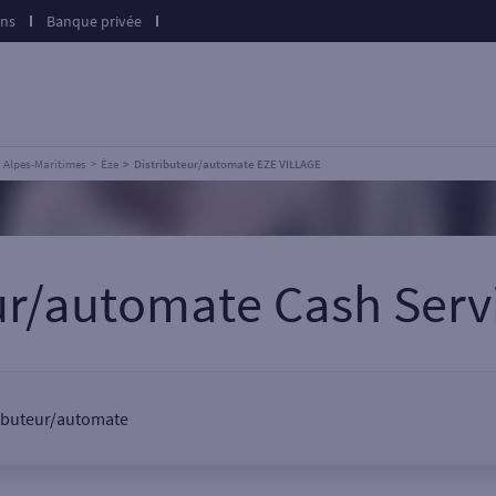
ons
Banque privée
Alpes-Maritimes
Èze
Distributeur/automate EZE VILLAGE
eur/automate Cash Serv
tributeur/automate