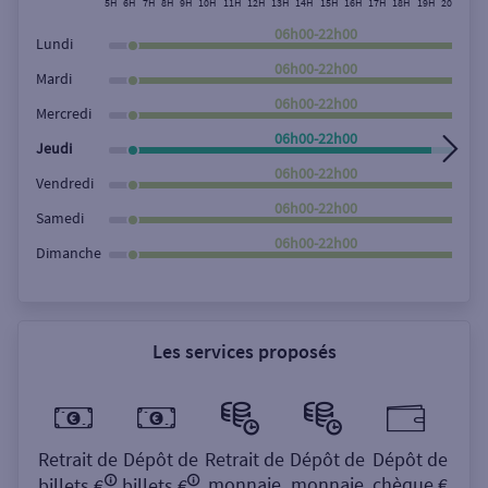
5H
6H
7H
8H
9H
10H
11H
12H
13H
14H
15H
16H
17H
18H
19H
20H
21H
Rechercher
06h00-22h00
Lundi
06h00-22h00
Mardi
06h00-22h00
Mercredi
06h00-22h00
Jeudi
06h00-22h00
Vendredi
06h00-22h00
Samedi
06h00-22h00
Dimanche
Les services proposés
Retrait de
Dépôt de
Retrait de
Dépôt de
Dépôt de
monnaie
monnaie
chèque €
billets €
billets €