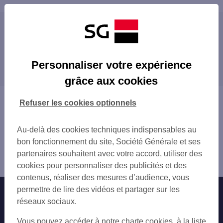
Les distributeurs/automates à proximité
EVRY COURCOURONNES 14 PL DES TERRAS
Les distributeurs/automates dans les villes à
COURCOURONNES 64 ALL DES CHAMPS ELY
Personnaliser votre expérience
proximité
EVRY MONTESPAN
grâce aux cookies
SOISY SUR SEINE 13 RUE GALIGNANI
COURCOURONNES
RIS ORANGIS 65 RUE PIERRE BROSSOLET
RIS-ORANGIS
Vous êtes ici : Accueil
Refuser les cookies optionnels
RIS ORANGIS
CORBEIL-ESSONNES
Trouver une agence bancaire
TOTAL AIRE DE LISSES
GRIGNY
Distributeurs/automates
TOTAL VILLABE
Au-delà des cookies techniques indispensables au
MENNECY
Essonne
LISSES CCAL DU LONG RAYAGE
bon fonctionnement du site, Société Générale et ses
MORSANG-SUR-ORGE
Évry
TOTAL AIRE DE LISSES
partenaires souhaitent avec votre accord, utiliser des
DRAVEIL
Distributeur/automate EVRY
CORBEIL ESSONNES 26 PL DU COMTE HAY
cookies pour personnaliser des publicités et des
VIRY-CHÂTILLON
CORBEIL ESSONNES 4 RUE FERAY
contenus, réaliser des mesures d’audience, vous
SAINTE-GENEVIÈVE-DES-BOIS
BONDOUFLE
permettre de lire des vidéos et partager sur les
Nos engagements
Nous contacter
VIGNEUX-SUR-SEINE
VILLABE
réseaux sociaux.
JUVISY-SUR-ORGE
ST PIERRE DU PERRAY
Particuliers
SAVIGNY-SUR-ORGE
Autres sites SG
Vous pouvez accéder à notre charte cookies, à la liste