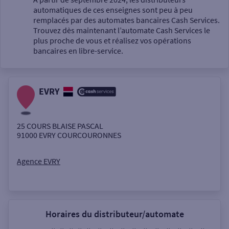
automatiques de ces enseignes sont peu à peu
Un service
remplacés par des automates bancaires Cash Services.
Trouvez dès maintenant l’automate Cash Services le
plus proche de vous et réalisez vos opérations
bancaires en libre-service.
EVRY
Autour de moi
ou
25 COURS BLAISE PASCAL
91000
EVRY COURCOURONNES
Ville / Code postal
Agence EVRY
Rue
Horaires du distributeur/automate