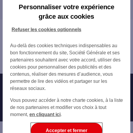
Les distributeurs/automates dans les villes à
SAVIGNY GARE
Personnaliser votre expérience
proximité
MORSANG SUR ORGE
grâce aux cookies
SAVIGNY PLATEAU
SAVIGNY-SUR-ORGE
STE GENEVIEVE DES BOIS 30 AV GABRIE
MORSANG-SUR-ORGE
Vous êtes ici : Accueil
Refuser les cookies optionnels
ST GENEVIEVE BOIS
LONGJUMEAU
Trouver une agence bancaire
STE GENEVIEVE DES BOIS 93 AV GABRIE
CHILLY-MAZARIN
Distributeurs/automates
CHILLY MAZARIN RUE PIERRE BROSSOLET
Au-delà des cookies techniques indispensables au
MORANGIS
Essonne
CHILLY MAZARIN LIBERA
bon fonctionnement du site, Société Générale et ses
VIRY-CHÂTILLON
Épinay sur Orge
LONGJUMEAU 17 A PL DE BRETTEN
partenaires souhaitent avec votre accord, utiliser des
SAINTE-GENEVIÈVE-DES-BOIS
Distributeur/automate EPINAY SUR ORGE 3 B GDE RUE
LONGJUMEAU
cookies pour personnaliser des publicités et des
JUVISY-SUR-ORGE
VIRY CHATILLON MAIRIE
contenus, réaliser des mesures d’audience, vous
SAINT-MICHEL-SUR-ORGE
VIRY CHATILLON 1 PL RENE COTY
permettre de lire des vidéos et partager sur les
Nos engagements
Nous contacter
GRIGNY
LONGJUMEAU 1 RES LES ARCADES
réseaux sociaux.
ATHIS-MONS
STE GENEVIEVE DES BOIS 3 RUE DES EG
Particuliers
DRAVEIL
Autres sites SG
Vous pouvez accéder à notre charte cookies, à la liste
JUVISY SUR ORGE 1 PL DU MAL LECLERC
RIS-ORANGIS
Professionnels
de nos partenaires et modifier vos choix à tout
JUVISY SUR ORGE 23 RUE VICTOR HUGO
VIGNEUX-SUR-SEINE
moment,
en cliquant ici
.
GARE SNCF JUVISY
Entreprises
BRÉTIGNY-SUR-ORGE
ST MICHEL SUR ORGE 80 RUE DE MONTLH
MASSY
Associations
Accepter et fermer
VILLEBON-SUR-YVETTE