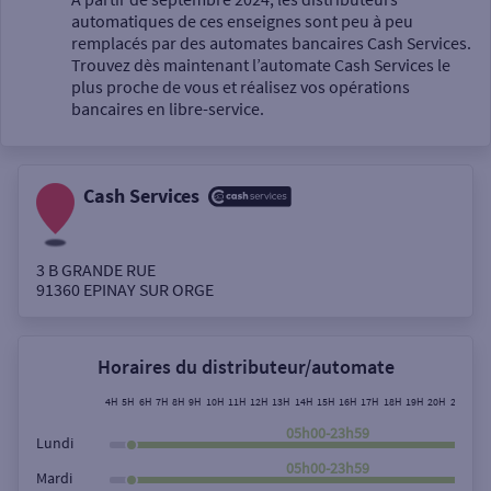
automatiques de ces enseignes sont peu à peu
Un service
remplacés par des automates bancaires Cash Services.
Trouvez dès maintenant l’automate Cash Services le
plus proche de vous et réalisez vos opérations
bancaires en libre-service.
Cash Services
Autour de moi
ou
3 B GRANDE RUE
91360
EPINAY SUR ORGE
Ville / Code postal
Horaires du distributeur/automate
Rue
4H
5H
6H
7H
8H
9H
10H
11H
12H
13H
14H
15H
16H
17H
18H
19H
20H
21H
22H
05h00-23h59
Lundi
05h00-23h59
Mardi