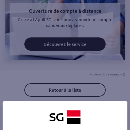
Ouverture de compte à distance
Grâce à l’Appli SG, vous pouvez ouvrir un compte
sans vous déplacer.
Découvrez le service
Powered by
evermaps ©
Retour à la liste
Les distributeurs/automates à proximité
SAVIGNY SUR ORGE 43 RUE HENRI DUNAN