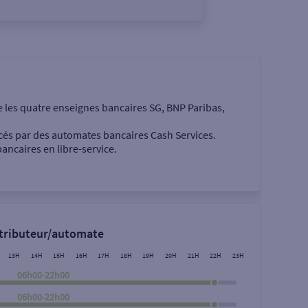
e les quatre enseignes bancaires SG, BNP Paribas,
cés par des automates bancaires Cash Services.
ancaires en libre-service.
 €
stributeur/automate
13H
14H
15H
16H
17H
18H
19H
20H
21H
22H
23H
06h00-22h00
06h00-22h00