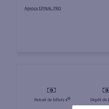
Autour de moi
ou
Agence EPINAL PRO
Retrait de billets €
Dépôt de b