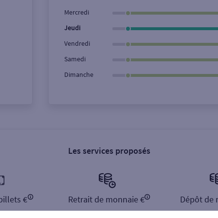
Ville / Code postal
Rue
Mercredi
Jeudi
Vendredi
Samedi
Dimanche
Les services proposés
illets €
Retrait de monnaie €
Dépôt de 