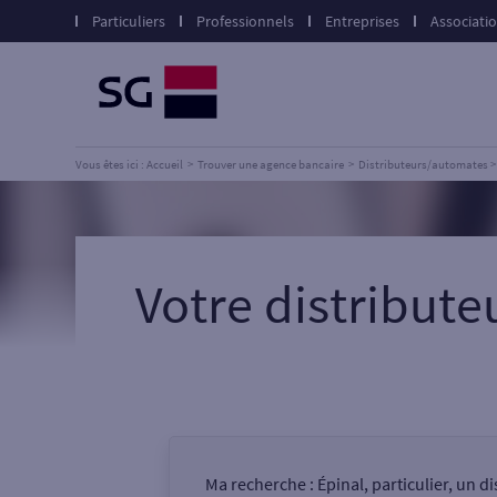
Particuliers
Professionnels
Entreprises
Associati
Vous êtes ici : Accueil
Trouver une agence bancaire
Distributeurs/automates
Votre distribut
Ma recherche :
Épinal, particulier, un 