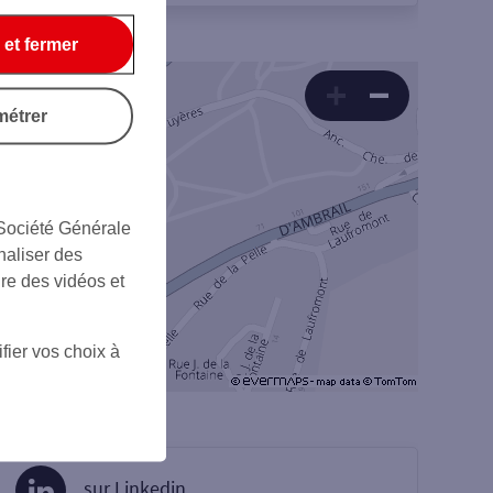
 et fermer
métrer
 Société Générale
naliser des
ire des vidéos et
fier vos choix à
sur Linkedin