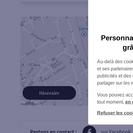
Personnal
gr
Au-delà des cook
et ses partenaire
publicités et des
partager sur les 
Itinéraire
Vous pouvez accéd
tout moment,
en 
Refuser les coo
Restons en contact :
sur Facebook