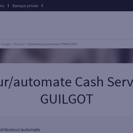
ons
Banque privée
Vosges
Épinal
Distributeur/automate EPINAL PRO
eur/automate Cash Serv
GUILGOT
distributeur/automate