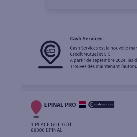
Vous êtes
Particulier
Professi
Cash Services
Cash Services est la nouvelle ma
Ma recherche
Crédit Mutuel et CIC.
A partir de septembre 2024, les
Trouvez dès maintenant l’automat
Une agence
Un service
Retrait de billets €
EPINAL PRO
Dépôt de monnaie €
1 PLACE GUILGOT
88000
EPINAL