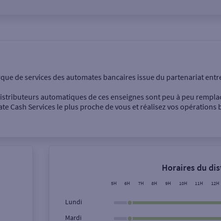
onnel
Entreprise
rque de services des automates bancaires issue du partenariat entr
 distributeurs automatiques de ces enseignes sont peu à peu rempla
e Cash Services le plus proche de vous et réalisez vos opérations b
Dépôt de billets €
Retrait de monnaie
Horaires du di
Dépôt de chèque €
5H
6H
7H
8H
9H
10H
11H
12H
Lundi
Mardi