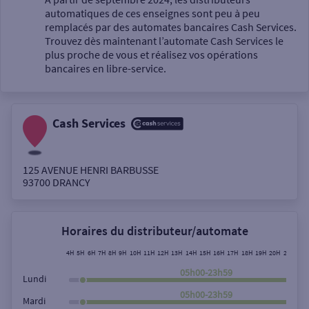
automatiques de ces enseignes sont peu à peu
Un service
remplacés par des automates bancaires Cash Services.
Trouvez dès maintenant l’automate Cash Services le
plus proche de vous et réalisez vos opérations
bancaires en libre-service.
Cash Services
Autour de moi
ou
125 AVENUE HENRI BARBUSSE
93700
DRANCY
Ville / Code postal
Horaires du distributeur/automate
Rue
4H
5H
6H
7H
8H
9H
10H
11H
12H
13H
14H
15H
16H
17H
18H
19H
20H
21H
22H
05h00-23h59
Lundi
05h00-23h59
Mardi