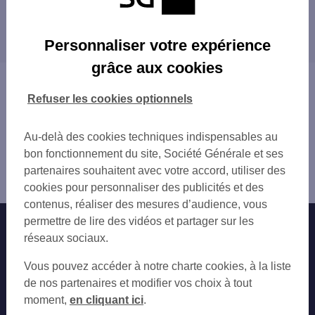
DRANCY 2 RUE DU 8 MAI 1945
Les distributeurs/automates dans les villes à
DRANCY MAIRIE
proximité
DRANCY BLANQUI
Personnaliser votre expérience
DRANCY
BOBIGNY
grâce aux cookies
BOBIGNY 11 PROMENADE JEAN ROSTAND
LE BLANC-MESNIL
Vous êtes ici : Accueil
BOBIGNY RES GABRIEL PERI 3 BD LENIN
LE BOURGET
Trouver une agence bancaire
Refuser les cookies optionnels
LE BLANC MESNIL
BONDY
Distributeurs/automates
LE BLANC MESNIL 23 AV PIERRE ET MAR
NOISY-LE-SEC
Seine-Saint-Denis
Au-delà des cookies techniques indispensables au
BONDY VARAGNAT
ROMAINVILLE
Drancy
bon fonctionnement du site, Société Générale et ses
BONDY VARAGNAT
PANTIN
Distributeur/automate DRANCY 125 AV HENRI
partenaires souhaitent avec votre accord, utiliser des
LE BOURGET EXPOS 2
LES PAVILLONS-SOUS-BOIS
BARBUSSE
cookies pour personnaliser des publicités et des
BONDY
AULNAY-SOUS-BOIS
contenus, réaliser des mesures d’audience, vous
LA COURNEUVE 54 AV PAUL VAILLANT CO
DUGNY
permettre de lire des vidéos et partager sur les
Nos engagements
Nous contacter
LA COURNEUVE
LA COURNEUVE
réseaux sociaux.
NOISY LE SEC
LE PRÉ-SAINT-GERVAIS
Particuliers
AULNAY SOUS BOIS 29 BD DE STRASBOUR
Autres sites SG
AUBERVILLIERS
Vous pouvez accéder à notre charte cookies, à la liste
AULNAY SOUS BOIS 29 BD DE STRASBOUR
LES LILAS
Professionnels
de nos partenaires et modifier vos choix à tout
AULNAY SOUS BOIS 7 BD DE STRASBOURG
LE RAINCY
moment,
en cliquant ici
.
Entreprises
BONDY 1 RUE DE LA LIBERTE
ROSNY-SOUS-BOIS