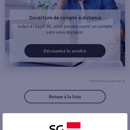
Ouverture de compte à distance
Grâce à l’Appli SG, vous pouvez ouvrir un compte
sans vous déplacer.
Découvrez le service
Powered by
evermaps ©
Retour à la liste
Les distributeurs/automates à proximité