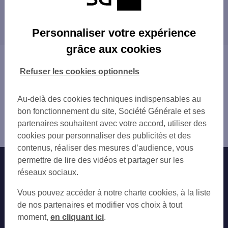
DRAGUIGNAN
Les distributeurs/automates dans les villes à
DRAGUIGNAN 13-15 BD DU MAL FOCH
proximité
ARCS SUR ARGENS
Personnaliser votre expérience
LES ARCS 600 ROUTE DEPARTEMENTALE 5
VIDAUBAN
grâce aux cookies
LORGUES 17 CRS DE LA REPUBLIQUE
ROQUEBRUNE-SUR-ARGENS
Vous êtes ici : Accueil
LE MUY
Trouver une agence bancaire
Refuser les cookies optionnels
AVIA VIDAUBAN
Distributeurs/automates
LE CANNET DES MAURES 1675 RTE NATIO
Var
Au-delà des cookies techniques indispensables au
CAMPING ROQUEBRUNNE
Draguignan
bon fonctionnement du site, Société Générale et ses
TOTAL CANAVER
Distributeur/automate DRAGUIGNAN 11 AV LAZARE
partenaires souhaitent avec votre accord, utiliser des
TOTAL CANAVER
CARNOT
cookies pour personnaliser des publicités et des
SALERNES
contenus, réaliser des mesures d’audience, vous
LE CANNET DES MAURES 1998 ROUTE NAT
permettre de lire des vidéos et partager sur les
Nos engagements
Nous contacter
LE LUC
réseaux sociaux.
PUGET SUR ARGENS
Particuliers
Autres sites SG
Vous pouvez accéder à notre charte cookies, à la liste
Professionnels
de nos partenaires et modifier vos choix à tout
moment,
en cliquant ici
.
Entreprises