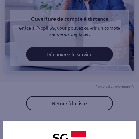
Ouverture de compte à distance
Grâce à l’Appli SG, vous pouvez ouvrir un compte
sans vous déplacer.
Découvrez le service
Powered by
evermaps ©
Retour à la liste
Les distributeurs/automates à proximité