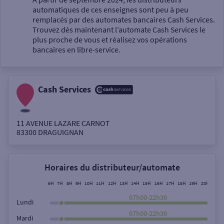
automatiques de ces enseignes sont peu à peu
Un service
remplacés par des automates bancaires Cash Services.
Trouvez dès maintenant l’automate Cash Services le
plus proche de vous et réalisez vos opérations
bancaires en libre-service.
Cash Services
Autour de moi
ou
11 AVENUE LAZARE CARNOT
83300
DRAGUIGNAN
Ville / Code postal
Horaires du distributeur/automate
Rue
6H
7H
8H
9H
10H
11H
12H
13H
14H
15H
16H
17H
18H
19H
20H
21H
07h00-22h30
Lundi
07h00-22h30
Mardi