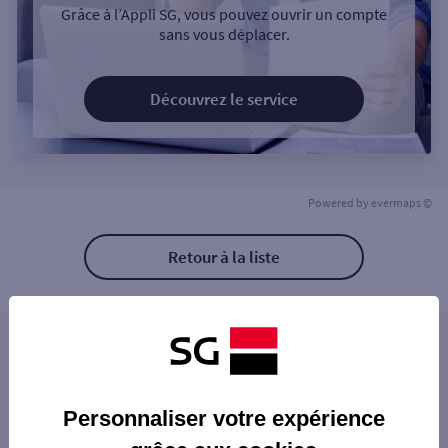
Grâce à l’Appli SG, vous pouvez ouvrir un compte
sans vous déplacer.
Découvrez le service
Powered by
evermaps ©
Retour à la liste
Les distributeurs/automates à proximité
DISNEY ADVENTURLAND
Les distributeurs/automates dans les villes à
DISNEY ARCADE
Personnaliser votre expérience
proximité
DISNEY BALOO