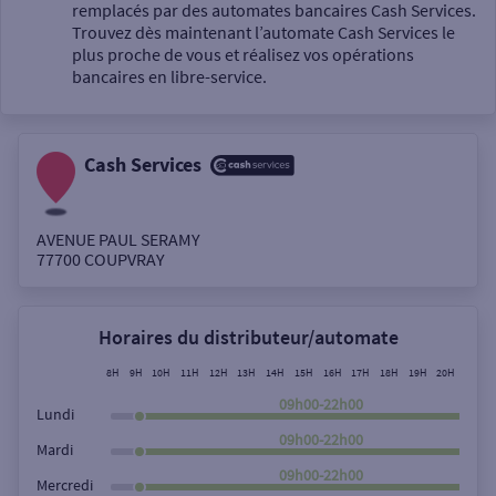
Un service
remplacés par des automates bancaires Cash Services.
Trouvez dès maintenant l’automate Cash Services le
plus proche de vous et réalisez vos opérations
bancaires en libre-service.
Cash Services
Autour de moi
ou
AVENUE PAUL SERAMY
77700
COUPVRAY
Ville / Code postal
Horaires du distributeur/automate
Rue
8H
9H
10H
11H
12H
13H
14H
15H
16H
17H
18H
19H
20H
21H
09h00-22h00
Lundi
09h00-22h00
Mardi
Rechercher
09h00-22h00
Mercredi