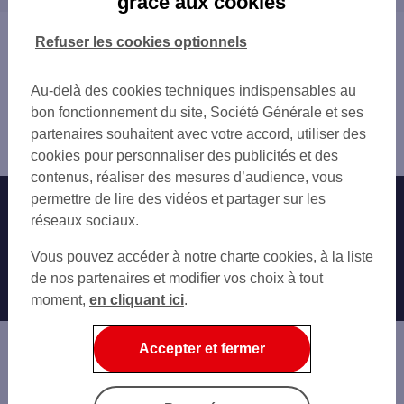
grâce aux cookies
DISNEY DISCOVERYLAND
BUSSY-SAINT-GEORGES
DISNEY GUEST SERVICE
LAGNY-SUR-MARNE
Vous êtes ici : Accueil
Refuser les cookies optionnels
DISNEY IMAGINATIONS
TORCY
Trouver une agence bancaire
DISNEY LIBERTE ARCADE
VAIRES-SUR-MARNE
Distributeurs/automates
SERRIS VAL D'EUROPE
Au-delà des cookies techniques indispensables au
CLAYE-SOUILLY
Seine-et-Marne
LA VALLEE SHOPPING
bon fonctionnement du site, Société Générale et ses
NOISIEL
Coupvray
SERRIS 14 PL D ARIANE
partenaires souhaitent avec votre accord, utiliser des
LOGNES
Distributeur/automate DISNEY VILLAGE
GARE SNCF MARNE LA VALLEE CHESSY
cookies pour personnaliser des publicités et des
MEAUX
MAGNY LE HONGRE
contenus, réaliser des mesures d’audience, vous
ROISSY-EN-BRIE
C.CIAL VAL D'EUROPE
permettre de lire des vidéos et partager sur les
Nos engagements
Nous contacter
CHAMPS-SUR-MARNE
HOTEL EXPLORERS
réseaux sociaux.
OZOIR-LA-FERRIÈRE
MONTEVRAIN 53 AV DE LA SOC DES NATI
Particuliers
CHELLES
Autres sites SG
Vous pouvez accéder à notre charte cookies, à la liste
SERRIS VILLAGE
PONTAULT-COMBAULT
Professionnels
de nos partenaires et modifier vos choix à tout
CHESSY BOURG
VILLEPARISIS
moment,
en cliquant ici
.
BAILLY ROMAINVILLIERS 11 BD DES SPO
Entreprises
LE PLESSIS-TRÉVISE
CHANTELOUP EN BRIE 82 AV DU CHENE S
MONTFERMEIL
Associations
Accepter et fermer
NOISY-LE-GRAND
Banque privée
LA QUEUE-EN-BRIE
MITRY-MORY
Informations légales
Economie Publique