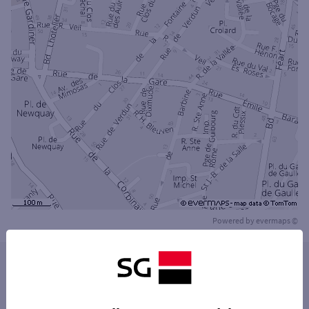
Powered by
evermaps ©
Les distributeurs/automates dans les villes à
proximité
SAINT-MALO