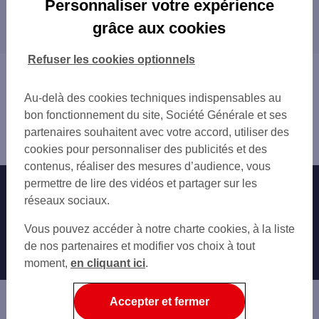
Personnaliser votre expérience
Les distributeurs/automates dans les
DINAN
grâce aux cookies
départements limitrophes
22 CÔTES-D'ARMOR
Refuser les cookies optionnels
44 LOIRE-ATLANTIQUE
Vous êtes ici : Accueil
49 MAINE-ET-LOIRE
Trouver une agence bancaire
Au-delà des cookies techniques indispensables au
50 MANCHE
Distributeurs/automates
bon fonctionnement du site, Société Générale et ses
53 MAYENNE
Ille-et-Vilaine
partenaires souhaitent avec votre accord, utiliser des
56 MORBIHAN
Dinard
cookies pour personnaliser des publicités et des
contenus, réaliser des mesures d’audience, vous
permettre de lire des vidéos et partager sur les
Nos engagements
Nous contacter
réseaux sociaux.
Particuliers
Autres sites SG
Vous pouvez accéder à notre charte cookies, à la liste
Professionnels
de nos partenaires et modifier vos choix à tout
moment,
en cliquant ici
.
Entreprises
Associations
Accepter et fermer