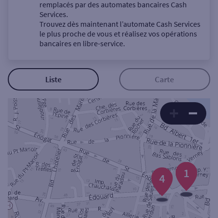
Un service
remplacés par des automates bancaires Cash
Services.
Trouvez dès maintenant l’automate Cash Services
le plus proche de vous et réalisez vos opérations
bancaires en libre-service.
Autour de moi
Liste
Carte
ou
Ville / Code postal
Rue
3
2
1
4
Rechercher