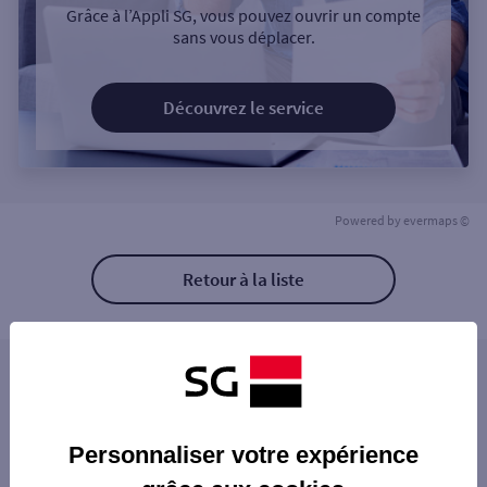
Grâce à l’Appli SG, vous pouvez ouvrir un compte
sans vous déplacer.
Découvrez le service
Powered by
evermaps ©
Retour à la liste
Les distributeurs/automates à proximité
DAX
Les distributeurs/automates dans les villes à
DAX 2 AV EUGENE MILLIES LACROIX
Personnaliser votre expérience
proximité
CASINO DE DAX