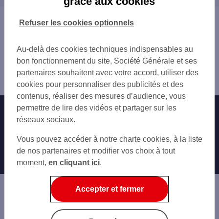
grâce aux cookies
SAINT PAUL LES DAX
SAINT-PAUL-LÈS-DAX
CP SAINT PAUL LES DAX
Vous êtes ici : Accueil
Refuser les cookies optionnels
PEYREHORADE
Trouver une agence bancaire
Distributeurs/automates
Au-delà des cookies techniques indispensables au
Landes
bon fonctionnement du site, Société Générale et ses
Dax
partenaires souhaitent avec votre accord, utiliser des
Distributeur/automate DAX 1 PL THIERS
cookies pour personnaliser des publicités et des
contenus, réaliser des mesures d’audience, vous
permettre de lire des vidéos et partager sur les
Nos engagements
Nous contacter
réseaux sociaux.
Particuliers
Autres sites SG
Vous pouvez accéder à notre charte cookies, à la liste
Professionnels
de nos partenaires et modifier vos choix à tout
moment,
en cliquant ici
.
Entreprises
Associations
Accepter et fermer
Banque privée
Informations légales
Economie Publique