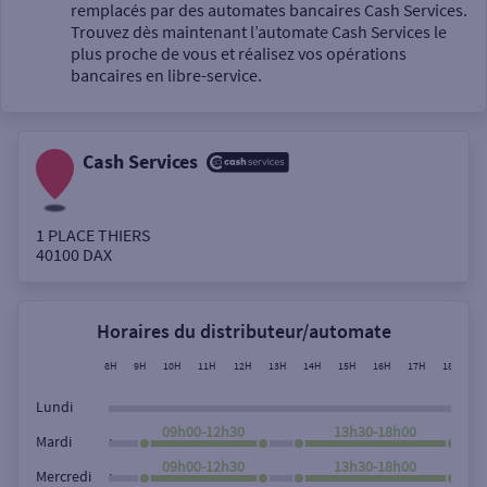
Un service
remplacés par des automates bancaires Cash Services.
Trouvez dès maintenant l’automate Cash Services le
plus proche de vous et réalisez vos opérations
bancaires en libre-service.
Cash Services
Autour de moi
ou
1 PLACE THIERS
40100
DAX
Ville / Code postal
Horaires du distributeur/automate
Rue
8H
9H
10H
11H
12H
13H
14H
15H
16H
17H
18H
1
Lundi
09h00-12h30
13h30-18h00
,
Mardi
Rechercher
09h00-12h30
13h30-18h00
,
Mercredi