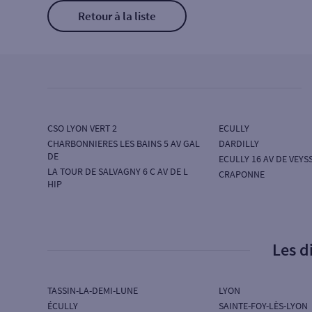
Retour à la liste
CSO LYON VERT 2
ECULLY
CHARBONNIERES LES BAINS 5 AV GAL
DARDILLY
DE
ECULLY 16 AV DE VEYS
LA TOUR DE SALVAGNY 6 C AV DE L
CRAPONNE
HIP
Les d
TASSIN-LA-DEMI-LUNE
LYON
ÉCULLY
SAINTE-FOY-LÈS-LYON