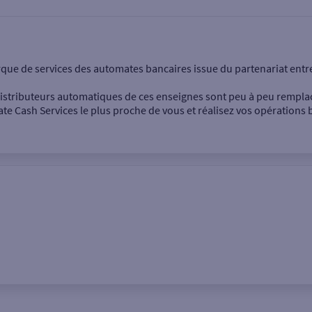
onnel
Entreprise
rque de services des automates bancaires issue du partenariat entr
 distributeurs automatiques de ces enseignes sont peu à peu rempla
e Cash Services le plus proche de vous et réalisez vos opérations b
Dépôt de billets €
Retrait de monnaie
Dépôt de chèque €
Ville / Code postal
Rue