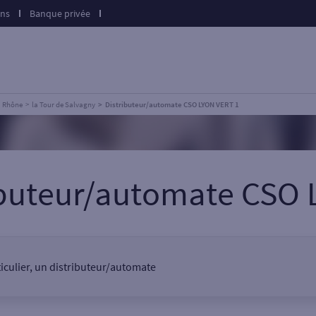
ons
Banque privée
Rhône
la Tour de Salvagny
Distributeur/automate CSO LYON VERT 1
ibuteur/automate CSO
ticulier, un distributeur/automate