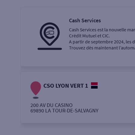
Particulier
Professi
Cash Services
Cash Services est la nouvelle ma
Ma recherche
Crédit Mutuel et CIC.
A partir de septembre 2024, les
Trouvez dès maintenant l’automat
Une agence
Un service
Retrait de billets €
CSO LYON VERT 1
Dépôt de monnaie €
200 AV DU CASINO
69890
LA TOUR-DE-SALVAGNY
Autour de moi
ou