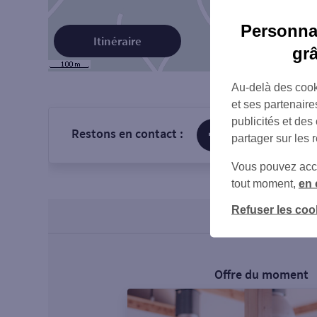
Personnal
Itinéraire
gr
Au-delà des cook
et ses partenaire
publicités et des
Restons en contact :
sur Facebook
partager sur les 
Vous pouvez accéd
tout moment,
en 
Refuser les coo
Offre du moment