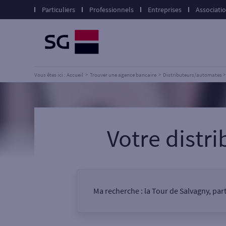
Particuliers
Professionnels
Entreprises
Associati
Vous êtes ici : Accueil
Trouver une agence bancaire
Distributeurs/automates
Votre distr
Ma recherche :
la Tour de Salvagny, par
Vous êtes