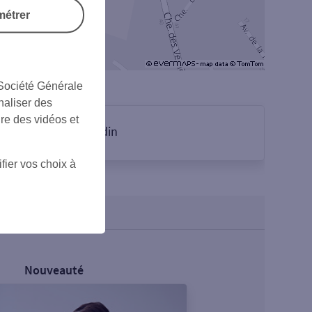
métrer
 Société Générale
naliser des
ire des vidéos et
sur Linkedin
fier vos choix à
Nouveauté