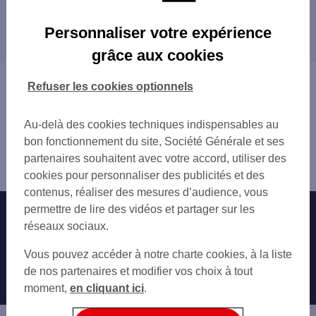
CREIL
Les distributeurs/automates dans les villes à
GARE SNCF CREIL
Personnaliser votre expérience
proximité
NOGENT SUR OISE
grâce aux cookies
MONTATAIRE
NOGENT-SUR-OISE
LAIGNEVILLE
MONTATAIRE
Vous êtes ici : Accueil
Refuser les cookies optionnels
ST LEU D'ESSERENT 10 T PL DE LA REP
CHANTILLY
Trouver une agence bancaire
LIANCOURT
PONT-SAINTE-MAXENCE
Distributeurs/automates
CHANTILLY CHATEAU
Au-delà des cookies techniques indispensables au
SENLIS
Oise
CHANTILLY 142 RUE DU CONNETABLE
bon fonctionnement du site, Société Générale et ses
CLERMONT
Creil
CHANTILLY
partenaires souhaitent avec votre accord, utiliser des
PERSAN
Distributeur/automate CREIL 2 AV ANTOINE CHANUT
CHANTILLY 8 BIS AV DU MAL JOFFRE
cookies pour personnaliser des publicités et des
L'ISLE-ADAM
GOUVIEUX
contenus, réaliser des mesures d’audience, vous
SENLIS 15 RUE BELLON
permettre de lire des vidéos et partager sur les
Nos engagements
Nous contacter
SENLIS
réseaux sociaux.
PONT STE MAXENCE 16 RUE HENRI BODCH
Particuliers
Autres sites SG
Vous pouvez accéder à notre charte cookies, à la liste
LAMORLAYE
Professionnels
de nos partenaires et modifier vos choix à tout
MOUY CAYEUX
moment,
en cliquant ici
.
MOUY 3 PL CANTREL
Entreprises
CLERMONT 62 RUE DE LA REPUBLIQUE