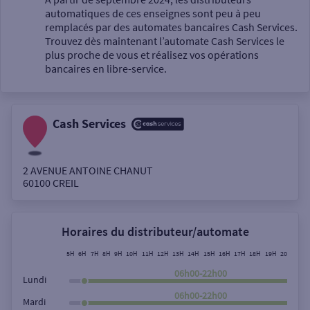
automatiques de ces enseignes sont peu à peu
Un service
remplacés par des automates bancaires Cash Services.
Trouvez dès maintenant l’automate Cash Services le
plus proche de vous et réalisez vos opérations
bancaires en libre-service.
Cash Services
Autour de moi
ou
2 AVENUE ANTOINE CHANUT
60100
CREIL
Ville / Code postal
Horaires du distributeur/automate
Rue
5H
6H
7H
8H
9H
10H
11H
12H
13H
14H
15H
16H
17H
18H
19H
20H
21H
06h00-22h00
Lundi
06h00-22h00
Mardi