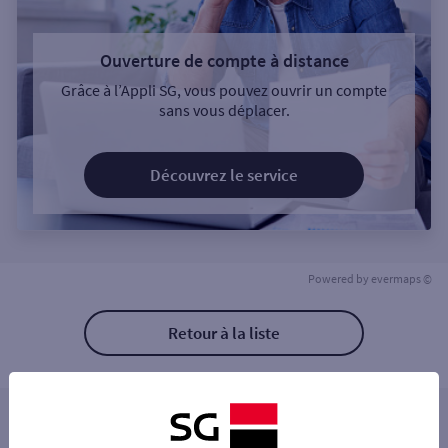
Ouverture de compte à distance
Grâce à l’Appli SG, vous pouvez ouvrir un compte
sans vous déplacer.
Découvrez le service
Powered by
evermaps ©
Retour à la liste
Les distributeurs/automates à proximité