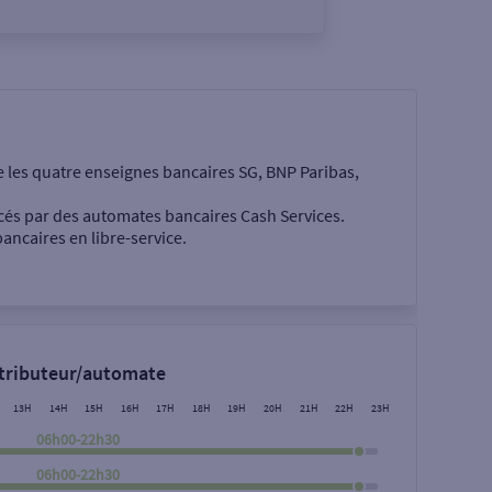
e les quatre enseignes bancaires SG, BNP Paribas,
cés par des automates bancaires Cash Services.
ancaires en libre-service.
 €
stributeur/automate
13H
14H
15H
16H
17H
18H
19H
20H
21H
22H
23H
06h00-22h30
06h00-22h30