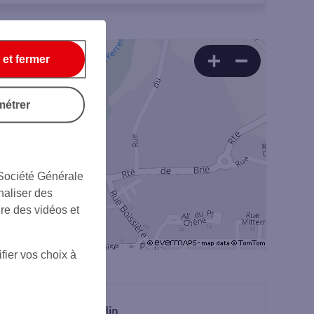
 et fermer
métrer
 Société Générale
naliser des
ire des vidéos et
fier vos choix à
sur Linkedin