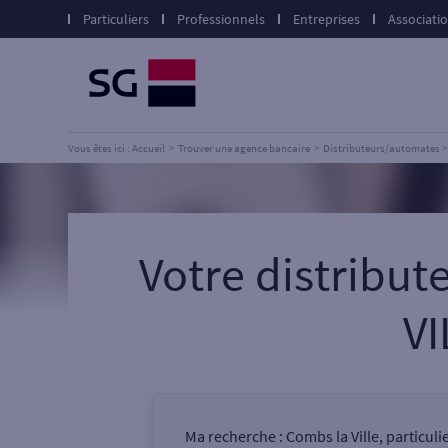
Particuliers
Professionnels
Entreprises
Associati
Vous êtes ici : Accueil
Trouver une agence bancaire
Distributeurs/automates
Votre distribu
VI
Ma recherche :
Combs la Ville, particul