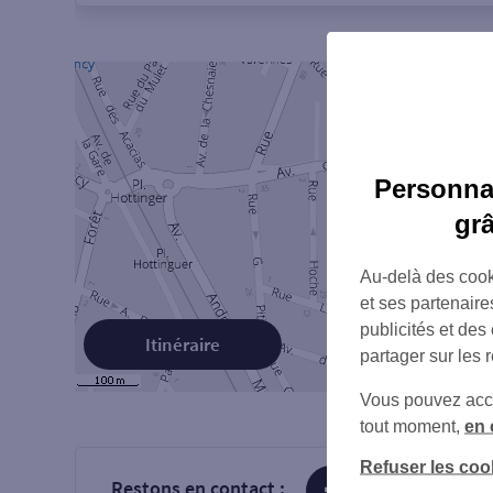
Personnal
gr
Au-delà des cook
et ses partenaire
publicités et des
Itinéraire
partager sur les 
Vous pouvez accéd
tout moment,
en 
Refuser les coo
Restons en contact :
sur Facebook