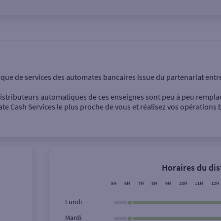
onnel
Entreprise
rque de services des automates bancaires issue du partenariat entr
 distributeurs automatiques de ces enseignes sont peu à peu rempla
e Cash Services le plus proche de vous et réalisez vos opérations b
Dépôt de billets €
Retrait de monnaie
Horaires du di
Dépôt de chèque €
5H
6H
7H
8H
9H
10H
11H
12H
Lundi
Mardi