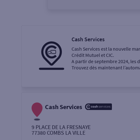
Vous êtes
Particulier
Professi
Cash Services
Cash Services est la nouvelle ma
Ma recherche
Crédit Mutuel et CIC.
A partir de septembre 2024, les
Trouvez dès maintenant l’automat
Une agence
Un service
Retrait de billets €
Cash Services
Dépôt de monnaie €
9 PLACE DE LA FRESNAYE
77380
COMBS LA VILLE