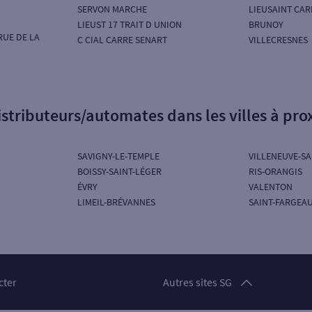
SERVON MARCHE
LIEUSAINT CAR
LIEUST 17 TRAIT D UNION
BRUNOY
RUE DE LA
C CIAL CARRE SENART
VILLECRESNES
istributeurs/automates dans les villes à pro
SAVIGNY-LE-TEMPLE
VILLENEUVE-S
BOISSY-SAINT-LÉGER
RIS-ORANGIS
ÉVRY
VALENTON
LIMEIL-BRÉVANNES
SAINT-FARGEA
Particuliers
cter
Autres sites SG
Professionnels